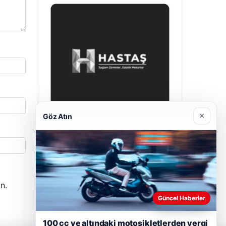
×
Göz Atın
Prenses Night Club
Nisan 29, 2026
n.
Güncel Haberler
100 cc ve altındaki motosikletlerden vergi