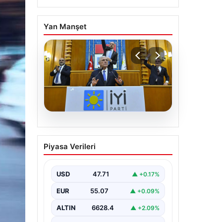
Yan Manşet
06.08.2026
İYİ Parti’den ‘çerçeve
Piyasa Verileri
yasa’ teklifi için Anayasa
Komisyonuna başvuru
USD
47.71
▲ +0.17%
EUR
55.07
▲ +0.09%
ALTIN
6628.4
▲ +2.09%