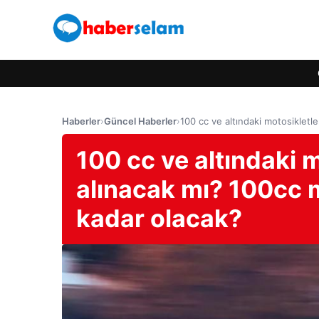
Haberler
›
Güncel Haberler
›
100 cc ve altındaki motosikletl
100 cc ve altındaki 
alınacak mı? 100cc m
kadar olacak?