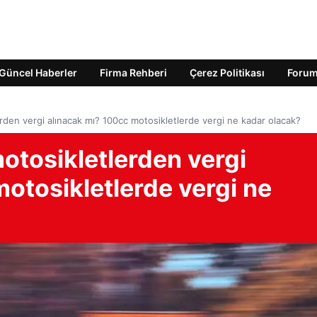
Güncel Haberler
Firma Rehberi
Çerez Politikası
Foru
erden vergi alınacak mı? 100cc motosikletlerde vergi ne kadar olacak?
motosikletlerden vergi
otosikletlerde vergi ne