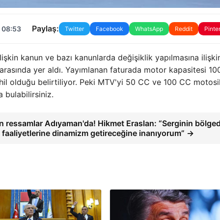
Paylaş:
 08:53
Twitter
Facebook
WhatsApp
Reddit
Pinte
işkin kanun ve bazı kanunlarda değişiklik yapılmasına ilişki
rasında yer aldı. Yayımlanan faturada motor kapasitesi 10
ahil olduğu belirtiliyor. Peki MTV'yi 50 CC ve 100 CC motosi
 bulabilirsiniz.
an ressamlar Adıyaman'da! Hikmet Eraslan: “Serginin bölge
 faaliyetlerine dinamizm getireceğine inanıyorum” →