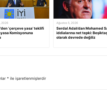
, 2026
Ağustos 5, 2026
i’den ‘çerçeve yasa’ teklifi
Serdal Adalı’dan Mohamed S
nayasa Komisyonuna
iddialarına net tepki: Beşikta
u
olarak devrede değiliz
nlar
*
ile işaretlenmişlerdir