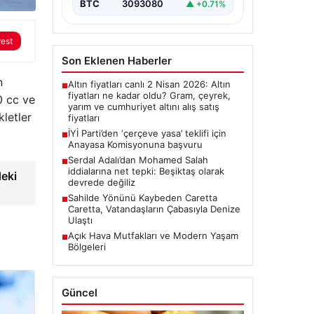
BTC
3093080
▲ +0.71%
rest
Son Eklenen Haberler
n
Altın fiyatları canlı 2 Nisan 2026: Altın
■
fiyatları ne kadar oldu? Gram, çeyrek,
0 cc ve
yarım ve cumhuriyet altını alış satış
kletler
fiyatları
İYİ Parti’den ‘çerçeve yasa’ teklifi için
■
Anayasa Komisyonuna başvuru
Serdal Adalı’dan Mohamed Salah
■
iddialarına net tepki: Beşiktaş olarak
deki
devrede değiliz
Sahilde Yönünü Kaybeden Caretta
■
Caretta, Vatandaşların Çabasıyla Denize
Ulaştı
Açık Hava Mutfakları ve Modern Yaşam
■
Bölgeleri
Güncel