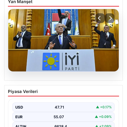
Yan Manşet
06.08.2026
İYİ Parti’den ‘çerçeve yasa’ teklifi için
Piyasa Verileri
Anayasa Komisyonuna başvuru
USD
47.71
▲ +0.17%
EUR
55.07
▲ +0.09%
ALTIN
6628.4
▲ +2.09%