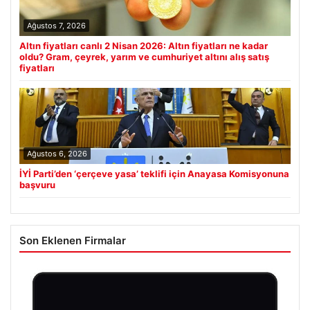
Ağustos 7, 2026
Altın fiyatları canlı 2 Nisan 2026: Altın fiyatları ne kadar
oldu? Gram, çeyrek, yarım ve cumhuriyet altını alış satış
fiyatları
Ağustos 6, 2026
İYİ Parti’den ‘çerçeve yasa’ teklifi için Anayasa Komisyonuna
başvuru
Son Eklenen Firmalar