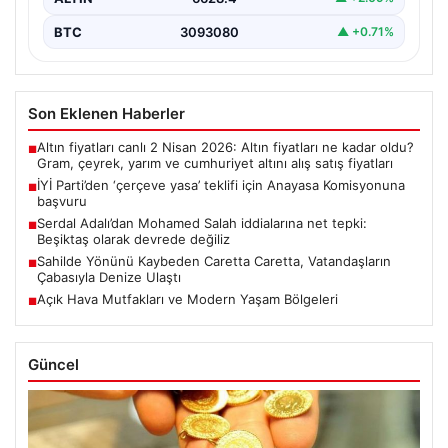
BTC
3093080
▲ +0.71%
Son Eklenen Haberler
Altın fiyatları canlı 2 Nisan 2026: Altın fiyatları ne kadar oldu?
■
Gram, çeyrek, yarım ve cumhuriyet altını alış satış fiyatları
İYİ Parti’den ‘çerçeve yasa’ teklifi için Anayasa Komisyonuna
■
başvuru
Serdal Adalı’dan Mohamed Salah iddialarına net tepki:
■
Beşiktaş olarak devrede değiliz
Sahilde Yönünü Kaybeden Caretta Caretta, Vatandaşların
■
Çabasıyla Denize Ulaştı
Açık Hava Mutfakları ve Modern Yaşam Bölgeleri
■
Güncel