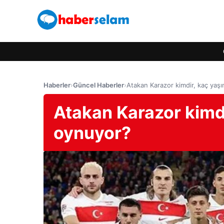
Haberler
›
Güncel Haberler
›
Atakan Karazor kimdir, kaç yaş
Atakan Karazor kimdi
oynuyor?