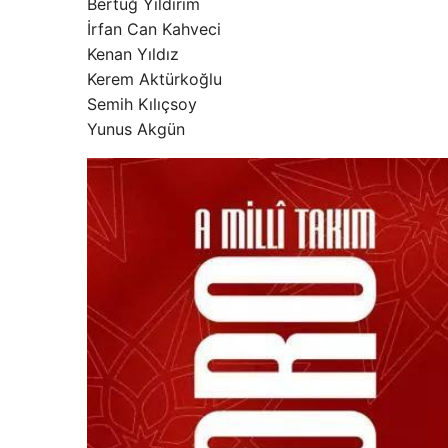
Bertuğ Yıldırım
İrfan Can Kahveci
Kenan Yıldız
Kerem Aktürkoğlu
Semih Kılıçsoy
Yunus Akgün