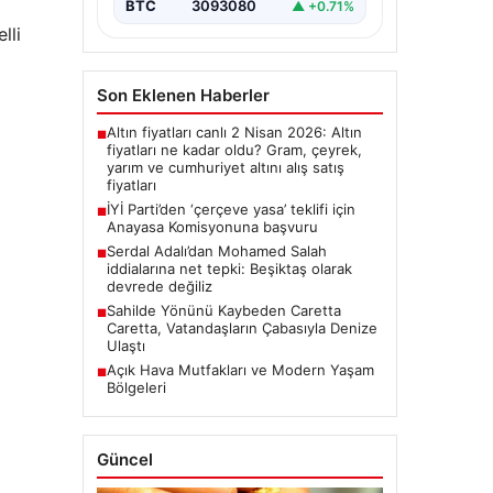
BTC
3093080
▲ +0.71%
lli
Son Eklenen Haberler
Altın fiyatları canlı 2 Nisan 2026: Altın
■
fiyatları ne kadar oldu? Gram, çeyrek,
yarım ve cumhuriyet altını alış satış
fiyatları
İYİ Parti’den ‘çerçeve yasa’ teklifi için
■
Anayasa Komisyonuna başvuru
Serdal Adalı’dan Mohamed Salah
■
iddialarına net tepki: Beşiktaş olarak
devrede değiliz
Sahilde Yönünü Kaybeden Caretta
■
Caretta, Vatandaşların Çabasıyla Denize
Ulaştı
Açık Hava Mutfakları ve Modern Yaşam
■
Bölgeleri
Güncel