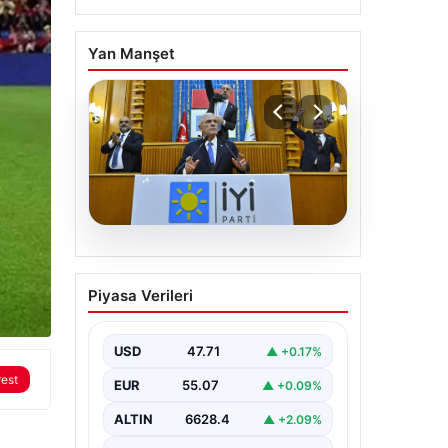
Yan Manşet
06.08.2026
İYİ Parti’den ‘çerçeve
Piyasa Verileri
yasa’ teklifi için Anayasa
Komisyonuna başvuru
USD
47.71
▲ +0.17%
rest
EUR
55.07
▲ +0.09%
ALTIN
6628.4
▲ +2.09%