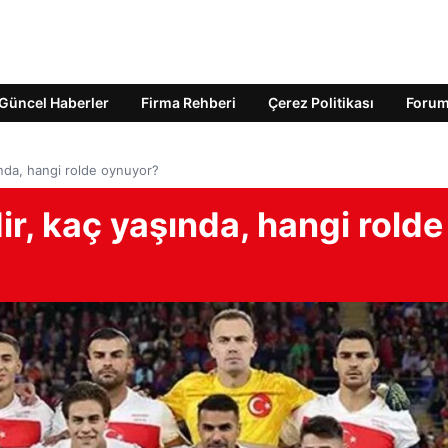
Güncel Haberler
Firma Rehberi
Çerez Politikası
Foru
ında, hangi rolde oynuyor?
r, kaç yaşında, hangi rolde