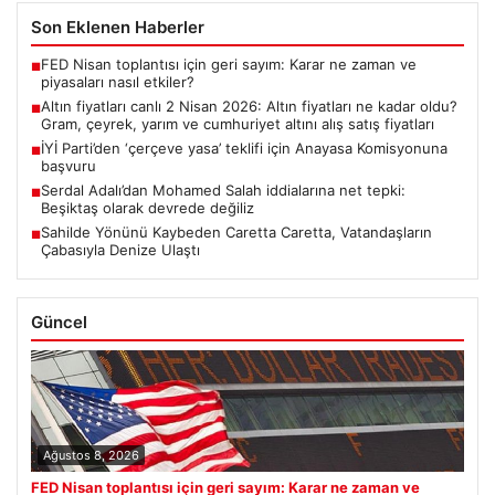
Son Eklenen Haberler
FED Nisan toplantısı için geri sayım: Karar ne zaman ve
■
piyasaları nasıl etkiler?
Altın fiyatları canlı 2 Nisan 2026: Altın fiyatları ne kadar oldu?
■
Gram, çeyrek, yarım ve cumhuriyet altını alış satış fiyatları
İYİ Parti’den ‘çerçeve yasa’ teklifi için Anayasa Komisyonuna
■
başvuru
Serdal Adalı’dan Mohamed Salah iddialarına net tepki:
■
Beşiktaş olarak devrede değiliz
Sahilde Yönünü Kaybeden Caretta Caretta, Vatandaşların
■
Çabasıyla Denize Ulaştı
Güncel
Ağustos 8, 2026
FED Nisan toplantısı için geri sayım: Karar ne zaman ve