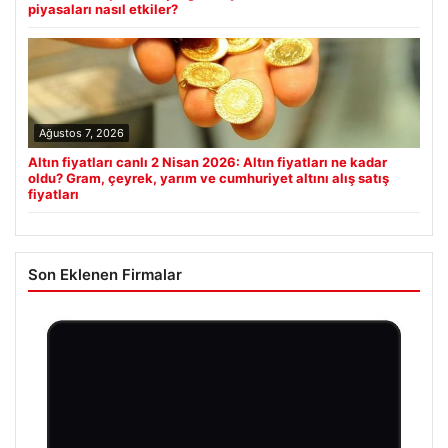
piyasaları nasıl etkiler?
Ağustos 7, 2026
Altın fiyatları canlı 2 Nisan 2026: Altın fiyatları ne kadar
oldu? Gram, çeyrek, yarım ve cumhuriyet altını alış satış
fiyatları
Son Eklenen Firmalar