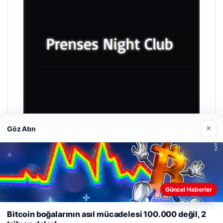
×
Göz Atın
Prenses Night Club
Nisan 29, 2026
Güncel Haberler
Web sitemizi nasıl kullandığınızı daha iyi anlayabilmek,
deneyiminizi kişiselleştirmek ve geliştirmek amacıyla çerezler
Bitcoin boğalarının asıl mücadelesi 100.000 değil, 2
kullanıyoruz.
Çerez Politikamız