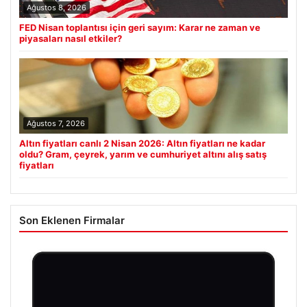
Ağustos 8, 2026
FED Nisan toplantısı için geri sayım: Karar ne zaman ve
piyasaları nasıl etkiler?
Ağustos 7, 2026
Altın fiyatları canlı 2 Nisan 2026: Altın fiyatları ne kadar
oldu? Gram, çeyrek, yarım ve cumhuriyet altını alış satış
fiyatları
Son Eklenen Firmalar