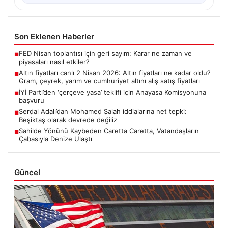
Son Eklenen Haberler
FED Nisan toplantısı için geri sayım: Karar ne zaman ve
■
piyasaları nasıl etkiler?
Altın fiyatları canlı 2 Nisan 2026: Altın fiyatları ne kadar oldu?
■
Gram, çeyrek, yarım ve cumhuriyet altını alış satış fiyatları
İYİ Parti’den ‘çerçeve yasa’ teklifi için Anayasa Komisyonuna
■
başvuru
Serdal Adalı’dan Mohamed Salah iddialarına net tepki:
■
Beşiktaş olarak devrede değiliz
Sahilde Yönünü Kaybeden Caretta Caretta, Vatandaşların
■
Çabasıyla Denize Ulaştı
Güncel