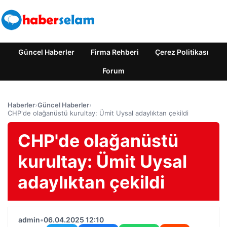
Güncel Haberler
Firma Rehberi
Çerez Politikası
Forum
Haberler
›
Güncel Haberler
›
CHP'de olağanüstü kurultay: Ümit Uysal adaylıktan çekildi
CHP'de olağanüstü
kurultay: Ümit Uysal
adaylıktan çekildi
admin
•
06.04.2025 12:10