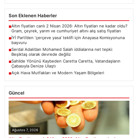
Son Eklenen Haberler
Altın fiyatları canlı 2 Nisan 2026: Altın fiyatları ne kadar oldu?
■
Gram, çeyrek, yarım ve cumhuriyet altını alış satış fiyatları
İYİ Parti’den ‘çerçeve yasa’ teklifi için Anayasa Komisyonuna
■
başvuru
Serdal Adalı’dan Mohamed Salah iddialarına net tepki:
■
Beşiktaş olarak devrede değiliz
Sahilde Yönünü Kaybeden Caretta Caretta, Vatandaşların
■
Çabasıyla Denize Ulaştı
Açık Hava Mutfakları ve Modern Yaşam Bölgeleri
■
Güncel
Ağustos 7, 2026