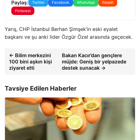
Paylaş:
Twitter
Facebook
WhatsApp
Reddit
Pinterest
Yarış, CHP İstanbul Berhan Şimşek’in eski eyalet
başkanı ve şu anki lider Özgür Özel arasında geçecek.
← Bilim merkezini
Bakan Kacır’dan gençlere
100 bini aşkın kişi
müjde: Geniş bir yelpazede
ziyaret etti
destek sunacak →
Tavsiye Edilen Haberler