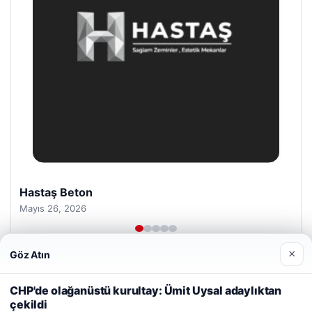
Prenses Night Club
Nisan 29, 2026
×
Göz Atın
Web sitemizi nasıl kullandığınızı daha iyi anlayabilmek,
deneyiminizi kişiselleştirmek ve geliştirmek amacıyla çerezler
CHP'de olağanüstü kurultay: Ümit Uysal adaylıktan
kullanıyoruz.
Çerez Politikamız
çekildi