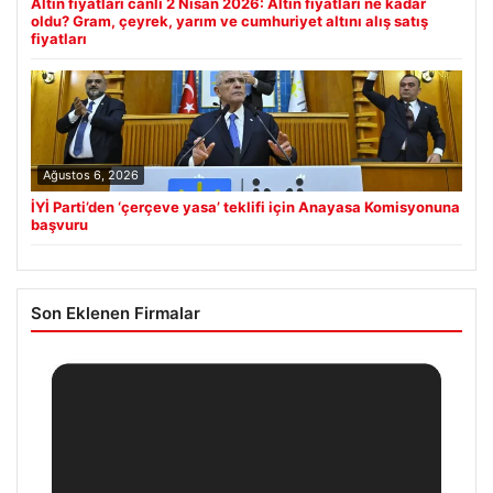
Altın fiyatları canlı 2 Nisan 2026: Altın fiyatları ne kadar
oldu? Gram, çeyrek, yarım ve cumhuriyet altını alış satış
fiyatları
Ağustos 6, 2026
İYİ Parti’den ‘çerçeve yasa’ teklifi için Anayasa Komisyonuna
başvuru
Son Eklenen Firmalar