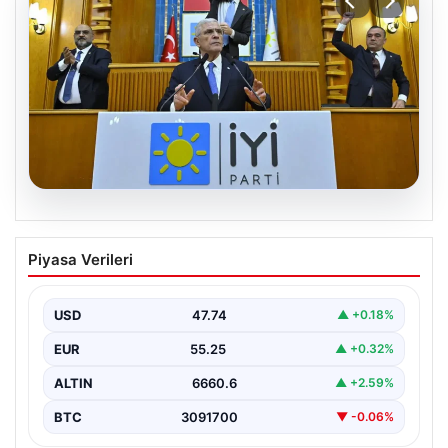
06.08.2026
İYİ Parti’den ‘çerçeve yasa’ teklifi için
Piyasa Verileri
Anayasa Komisyonuna başvuru
USD
47.74
▲ +0.18%
EUR
55.25
▲ +0.32%
ALTIN
6660.6
▲ +2.59%
BTC
3091700
▼ -0.06%