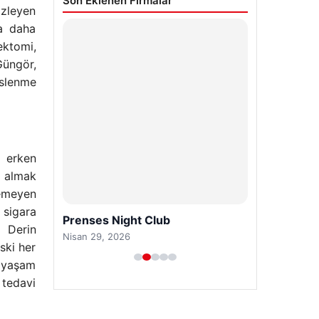
Son Eklenen Firmalar
izleyen
ya daha
ektomi,
Güngör,
eslenme
n erken
 almak
lemeyen
 sigara
Prenses Night Club
. Derin
Nisan 29, 2026
ski her
n yaşam
 tedavi