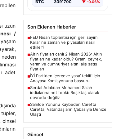
BTC
3091700
▼ -0.06%
rebilen
sı uzun
Son Eklenen Haberler
nesi /
FED Nisan toplantısı için geri sayım:
■
, yaşam
Karar ne zaman ve piyasaları nasıl
etkiler?
ayarak,
Altın fiyatları canlı 2 Nisan 2026: Altın
■
a neden
fiyatları ne kadar oldu? Gram, çeyrek,
lınması
yarım ve cumhuriyet altını alış satış
fiyatları
lı adet
İYİ Parti’den ‘çerçeve yasa’ teklifi için
■
Anayasa Komisyonuna başvuru
Serdal Adalı’dan Mohamed Salah
■
iddialarına net tepki: Beşiktaş olarak
devrede değiliz
Sahilde Yönünü Kaybeden Caretta
dışında
■
Caretta, Vatandaşların Çabasıyla Denize
tüpler,
Ulaştı
 cinsel
ınların
Güncel