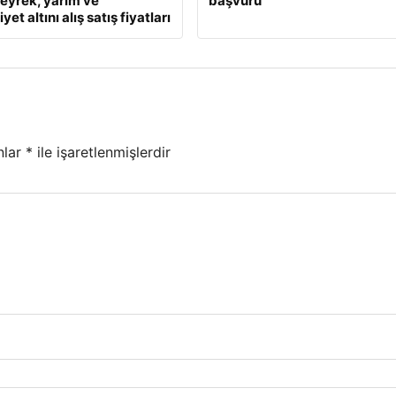
eyrek, yarım ve
başvuru
et altını alış satış fiyatları
nlar
*
ile işaretlenmişlerdir