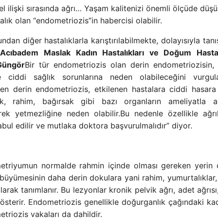
sel ilişki sırasında ağrı… Yaşam kalitenizi önemli ölçüde düşü
alık olan “endometriozis”in habercisi olabilir.
dan diğer hastalıklarla karıştırılabilmekte, dolayısıyla tanı
.
Acıbadem Maslak Kadın Hastalıkları ve Doğum Hasta
 Güngör
Bir tür endometriozis olan derin endometriozisin
e ciddi sağlık sorunlarına neden olabileceğini vurgul
len derin endometriozis, etkilenen hastalara ciddi hasar
ık, rahim, bağırsak gibi bazı organların ameliyatla a
rek yetmezliğine neden olabilir.Bu nedenle özellikle ağrı
ul edilir ve mutlaka doktora başvurulmalıdır” diyor.
etriyumun normalde rahmin içinde olması gereken yerin 
üyümesinin daha derin dokulara yani rahim, yumurtalıklar, 
arak tanımlanır. Bu lezyonlar kronik pelvik ağrı, adet ağrısı,
gösterir. Endometriozis genellikle doğurganlık çağındaki kad
riozis vakaları da dahildir.