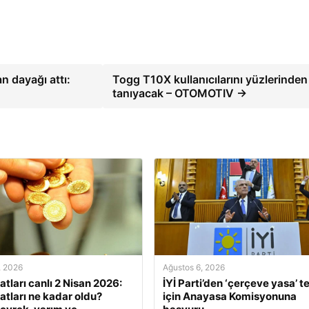
n dayağı attı:
Togg T10X kullanıcılarını yüzlerinden
tanıyacak – OTOMOTIV →
, 2026
Ağustos 6, 2026
yatları canlı 2 Nisan 2026:
İYİ Parti’den ‘çerçeve yasa’ te
yatları ne kadar oldu?
için Anayasa Komisyonuna