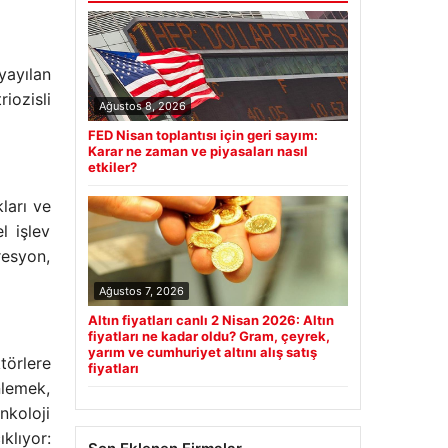
yayılan
iozisli
Ağustos 8, 2026
FED Nisan toplantısı için geri sayım:
Karar ne zaman ve piyasaları nasıl
etkiler?
ları ve
l işlev
resyon,
Ağustos 7, 2026
Altın fiyatları canlı 2 Nisan 2026: Altın
fiyatları ne kadar oldu? Gram, çeyrek,
yarım ve cumhuriyet altını alış satış
törlere
fiyatları
nlemek,
nkoloji
klıyor: