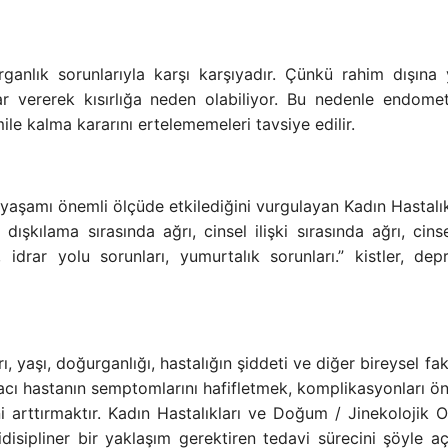
ganlık sorunlarıyla karşı karşıyadır. Çünkü rahim dışına 
ar vererek kısırlığa neden olabiliyor. Bu nedenle endometr
le kalma kararını ertelememeleri tavsiye edilir.
aşamı önemli ölçüde etkilediğini vurgulayan Kadın Hastalık
ışkılama sırasında ağrı, cinsel ilişki sırasında ağrı, cinse
, idrar yolu sorunları, yumurtalık sorunları.” kistler, dep
 yaşı, doğurganlığı, hastalığın şiddeti ve diğer bireysel fak
amacı hastanın semptomlarını hafifletmek, komplikasyonları ö
i arttırmaktır. Kadın Hastalıkları ve Doğum / Jinekolojik O
isipliner bir yaklaşım gerektiren tedavi sürecini şöyle açı