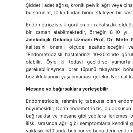
Şiddetli adet ağrısı, kronik pelvik ağrı veya cin
bu sorunlar, 10 kadından birini etkileyen bir hast
Endometriozis sık görülen bir rahatsızlık olduğun
bir zaman alabilmektedir, örneğin 8-10 yıl
Jinekolojik Onkoloji Uzmanı Prof. Dr. Mete
kalitesini önemli ölçüde azaltabileceğini v
“Endometriozisli hastaların% 10-20'sinde görü
olabilir. Öyle ki tedavi gecikirse yumurtal
gerekebilir.Ayrıca idrar tüpünü tıkayarak böb
bozukluklarının yaşanmaması gerekir. Normal kab
Mesane ve bağırsaklara yerleşebilir
Endometriozis, rahmin iç tabakası olan endom
büyümesidir; Derin endometriozis, bu dokunun b
bağırsaklar ve mesane gibi yapılara ilerlemesi ol
ilişki sırasında ağrı gibi semptomlarla kendini 
yaklaşık %10'unda bulunur ve buna derin endomet