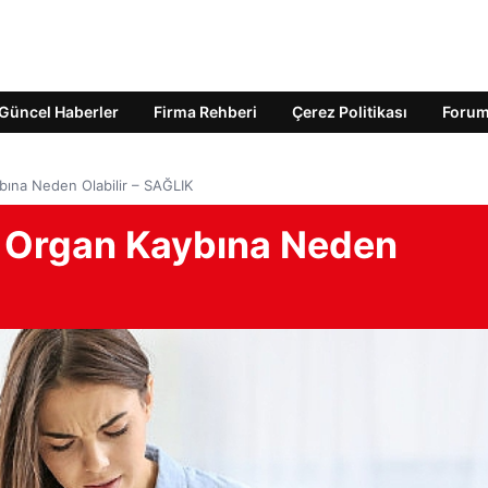
Güncel Haberler
Firma Rehberi
Çerez Politikası
Foru
bına Neden Olabilir – SAĞLIK
s Organ Kaybına Neden