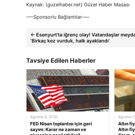
Kaynak: (guzelhaber.net) Güzel Haber Masası
—–Sponsorlu Bağlantılar—–
← Esenyurt’ta iğrenç olay! Vatandaşlar meyda
‘Birkaç kez vurduk, halk ayaklandı’
Tavsiye Edilen Haberler
Ağustos 8, 2026
Ağustos 7
FED Nisan toplantısı için geri
Altın fi
sayım: Karar ne zaman ve
Altın fi