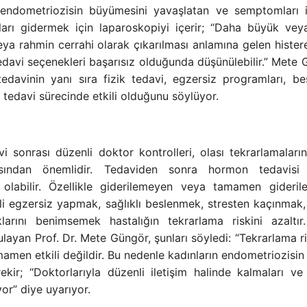
n, endometriozisin büyümesini yavaşlatan ve semptomları 
nları gidermek için laparoskopiyi içerir; “Daha büyük ve
ya rahmin cerrahi olarak çıkarılması anlamına gelen hister
davi seçenekleri başarısız olduğunda düşünülebilir.” Mete 
tedavinin yanı sıra fizik tedavi, egzersiz programları, b
 tedavi sürecinde etkili olduğunu söylüyor.
i sonrası düzenli doktor kontrolleri, olası tekrarlamaları
ısından önemlidir. Tedaviden sonra hormon tedavisi
 olabilir. Özellikle giderilemeyen veya tamamen gideri
li egzersiz yapmak, sağlıklı beslenmek, stresten kaçınmak,
larını benimsemek hastalığın tekrarlama riskini azaltır
ayan Prof. Dr. Mete Güngör, şunları söyledi: “Tekrarlama ri
mamen etkili değildir. Bu nedenle kadınların endometriozisi
kir; “Doktorlarıyla düzenli iletişim halinde kalmaları ve
or” diye uyarıyor.