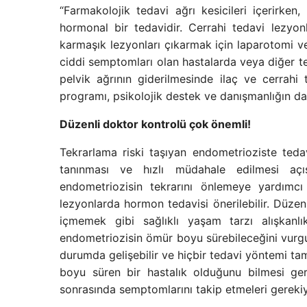
“Farmakolojik tedavi ağrı kesicileri içerirke
hormonal bir tedavidir. Cerrahi tedavi lezyo
karmaşık lezyonları çıkarmak için laparotomi ve
ciddi semptomları olan hastalarda veya diğer te
pelvik ağrının giderilmesinde ilaç ve cerrahi 
programı, psikolojik destek ve danışmanlığın da
Düzenli doktor kontrolü çok önemli!
Tekrarlama riski taşıyan endometrioziste tedav
tanınması ve hızlı müdahale edilmesi aç
endometriozisin tekrarını önlemeye yardımcı
lezyonlarda hormon tedavisi önerilebilir. Düzen
içmemek gibi sağlıklı yaşam tarzı alışkanlık
endometriozisin ömür boyu sürebileceğini vurgul
durumda gelişebilir ve hiçbir tedavi yöntemi ta
boyu süren bir hastalık olduğunu bilmesi gere
sonrasında semptomlarını takip etmeleri gerekiy