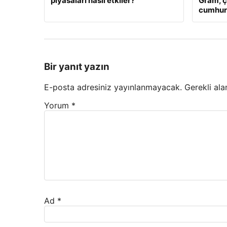
piyasaları nasıl etkiler?
Gram, ç
cumhuriy
Bir yanıt yazın
E-posta adresiniz yayınlanmayacak.
Gerekli ala
Yorum
*
Ad
*