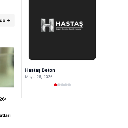
ade →
Prenses Night Club
Nisan 29, 2026
026:
atları