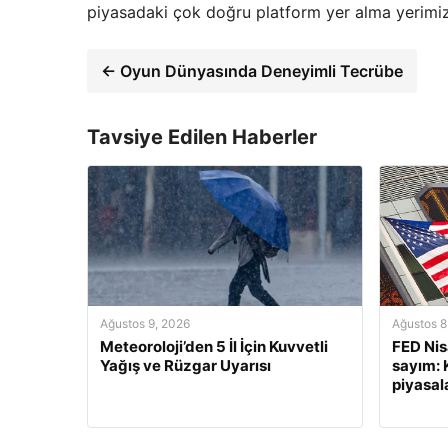
piyasadaki çok doğru platform yer alma yerimiz 
← Oyun Dünyasında Deneyimli Tecrübe
Tavsiye Edilen Haberler
Ağustos 9, 2026
Ağustos 8
Meteoroloji’den 5 İl İçin Kuvvetli
FED Nisa
Yağış ve Rüzgar Uyarısı
sayım: 
piyasala