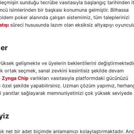
eçmişin sunduğu tecrübe vasıtasıyla başlangıç tarihinden i
cü isimlerinden bir başkası konumuna gelmiştir. Bilhassa
oldem poker alanında çalışan sistemimiz, tüm taleplerinizi
tışı
süreci hususunda lazım olan eksiksiz altyapıyı oyuncul
ler
üksek gelişmekte ve üyelerin beklentilerini değiştirmektedir
ek ortak seçmek, sanal zevkini kesintisiz şekilde devam
n
Zynga Chip
varlıkları vasıtasıyla platformdaki gücünüzü
arılı özel şekilde yapabilirsiniz. Uzman çözüm yapımız, herhan
eri yanıtlar sağlayarak memnuniyetinizi çok yüksek seviyede
yiz
çok net bir adet biçimde anlamamızı kolaylaştırmaktadır. Anc