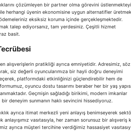
lıklarını çözümleyen bir partner olma görevini üstlenmekteyi
i ile herhangi üyenin ekonomisine uygun alternatifler üretmek
 ödemeleriniz eksiksiz koruma içinde gerçekleşmektedir.
amak talep ediyorsanız, tam yerdesiniz. Çeşitli hizmet
raz basit.
Tecrübesi
n alışverişlerin pratikliği ayrıca emniyetidir. Adresimiz, söz
ak, siz değerli oyuncularımıza bir hayli doğru deneyimi
çerek, platformdaki etkinliğinizi güçlendirebilir hem de
latformumuz, oyuncu dostu tasarımı beraber her bir yaş yapı
tanımaktadır. Geçmişin sağladığı birikimi, modern imkanlar
z bir deneyim sunmanın haklı sevincini hissediyoruz.
açıklık ayrıca itimat merkezli yeni anlayış benimseyerek sekt
k anlayışımız vasıtasıyla, her zaman sorunsuz bir alışveriş k
miz ayrıca müşteri tercihine verdiğimiz hassasiyet vasıtasıy