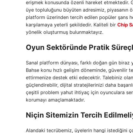
erişmek konusunda özenli hareket etmektedir. G
üye topluluğunu büyüten adresimiz, piyasanın ön
platform üzerinden tercih edilen popüler şans h
karşılamaya yeterli şekildedir. Kaliteli bir
Chip Sa
yönelik oluşturmuş bulunmaktayız.
Oyun Sektöründe Pratik Süreç
Sanal platform dünyası, farklı doğan gün biraz y
Bahse konu hızlı gelişim döneminde, güvenilir t
ettirmenize destek etki edecektir. Talebiniz ola
güçlendirebilir, dijital stratejilerinizi daha baş
çeşitli problem yahut ihtiyaç için oyunculara s
korumayı amaçlamaktadır.
Niçin Sitemizin Tercih Edilmeli
Alandaki tecrübemiz, üyelerin hangi istediğini 