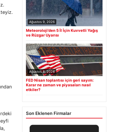
z.
teyiz.
Ağustos 9, 2026
Meteoroloji’den 5 İl İçin Kuvvetli Yağış
ve Rüzgar Uyarısı
Ağustos 8, 2026
FED Nisan toplantısı için geri sayım:
Karar ne zaman ve piyasaları nasıl
sından
etkiler?
ördeki
Son Eklenen Firmalar
eyfi
la,