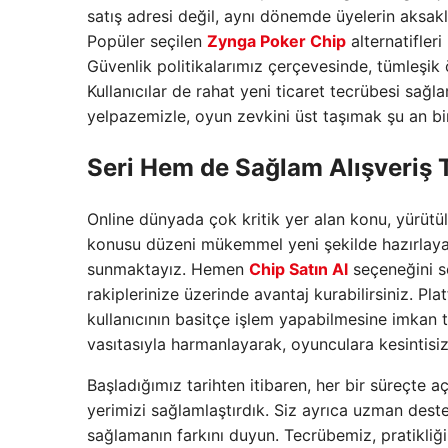
satış adresi değil, aynı dönemde üyelerin aksak
Popüler seçilen
Zynga Poker Chip
alternatifler
Güvenlik politikalarımız çerçevesinde, tümleşik
Kullanıcılar de rahat yeni ticaret tecrübesi sağl
yelpazemizle, oyun zevkini üst taşımak şu an bi
Seri Hem de Sağlam Alışveriş 
Online dünyada çok kritik yer alan konu, yürütüle
konusu düzeni mükemmel yeni şekilde hazırlayar
sunmaktayız. Hemen
Chip Satın Al
seçeneğini se
rakiplerinize üzerinde avantaj kurabilirsiniz. P
kullanıcının basitçe işlem yapabilmesine imkan 
vasıtasıyla harmanlayarak, oyunculara kesintisi
Başladığımız tarihten itibaren, her bir süreçte 
yerimizi sağlamlaştırdık. Siz ayrıca uzman deste
sağlamanın farkını duyun. Tecrübemiz, pratikliği