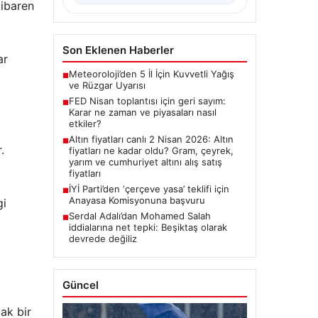
tibaren
Son Eklenen Haberler
ar
Meteoroloji’den 5 İl İçin Kuvvetli Yağış
■
ve Rüzgar Uyarısı
FED Nisan toplantısı için geri sayım:
■
Karar ne zaman ve piyasaları nasıl
etkiler?
Altın fiyatları canlı 2 Nisan 2026: Altın
■
.
fiyatları ne kadar oldu? Gram, çeyrek,
yarım ve cumhuriyet altını alış satış
fiyatları
İYİ Parti’den ‘çerçeve yasa’ teklifi için
■
Anayasa Komisyonuna başvuru
gi
Serdal Adalı’dan Mohamed Salah
■
iddialarına net tepki: Beşiktaş olarak
devrede değiliz
Güncel
ak bir