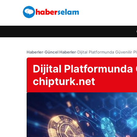
Haberler
›
Güncel Haberler
›
Dijital Platformunda Güvenilir P
Dijital Platformunda 
chipturk.net