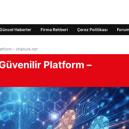
Güncel Haberler
Firma Rehberi
Çerez Politikası
Foru
latform – chipturk.net
Güvenilir Platform –