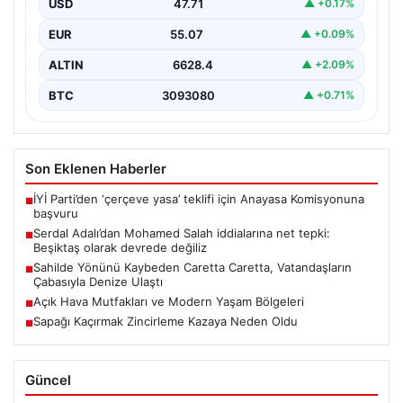
USD
47.71
▲ +0.17%
Beşiktaş Kulübü Başkanı Serdal Adalı, Mohamed
Salah’ın Trabzonspor forması giymesi üzerine medyada
EUR
55.07
▲ +0.09%
yer alan…
ALTIN
6628.4
▲ +2.09%
BTC
3093080
▲ +0.71%
Son Eklenen Haberler
İYİ Parti’den ‘çerçeve yasa’ teklifi için Anayasa Komisyonuna
■
başvuru
Serdal Adalı’dan Mohamed Salah iddialarına net tepki:
■
Beşiktaş olarak devrede değiliz
Sahilde Yönünü Kaybeden Caretta Caretta, Vatandaşların
■
Çabasıyla Denize Ulaştı
Açık Hava Mutfakları ve Modern Yaşam Bölgeleri
■
Sapağı Kaçırmak Zincirleme Kazaya Neden Oldu
■
Güncel