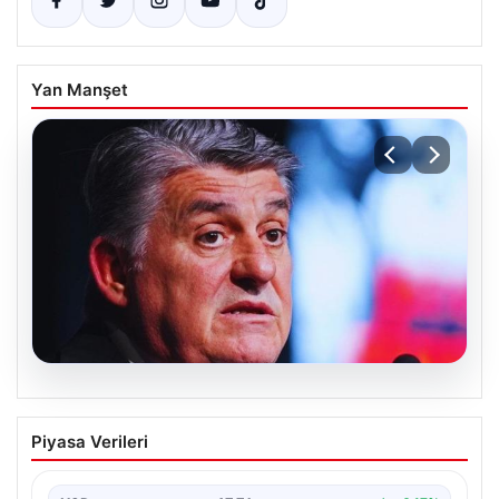
Yan Manşet
05.08.2026
Serdal Adalı’dan Mohamed Salah
Piyasa Verileri
iddialarına net tepki: Beşiktaş olarak
devrede değiliz