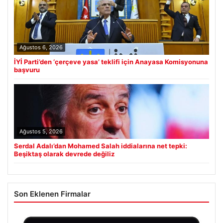
Ağustos 6, 2026
İYİ Parti’den ‘çerçeve yasa’ teklifi için Anayasa Komisyonuna
başvuru
Ağustos 5, 2026
Serdal Adalı’dan Mohamed Salah iddialarına net tepki:
Beşiktaş olarak devrede değiliz
Son Eklenen Firmalar