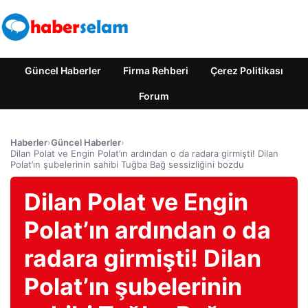
Güncel Haberler
Firma Rehberi
Çerez Politikası
Forum
Haberler
›
Güncel Haberler
›
Dilan Polat ve Engin Polat’ın ardından o da radara girmişti! Dilan
Polat’ın şubelerinin sahibi Tuğba Bağ sessizliğini bozdu
Dilan Polat ve Engin
Polat’ın ardından o da
radara girmişti! Dilan
Polat’ın şubelerinin