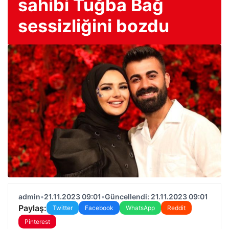
sahibi Tuğba Bağ
sessizliğini bozdu
admin
•
21.11.2023 09:01
•
Güncellendi: 21.11.2023 09:01
Paylaş:
Twitter
Facebook
WhatsApp
Reddit
Pinterest