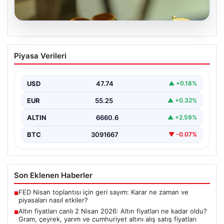
07.08.2026
Altın fiyatları canlı 2 Nisan 2026: Altın
Piyasa Verileri
fiyatları ne kadar oldu? Gram, çeyrek,
yarım ve cumhuriyet altını alış satış
fiyatları
USD
47.74
▲ +0.18%
EUR
55.25
▲ +0.32%
ALTIN
6660.6
▲ +2.59%
BTC
3091667
▼ -0.07%
Son Eklenen Haberler
FED Nisan toplantısı için geri sayım: Karar ne zaman ve
■
piyasaları nasıl etkiler?
Altın fiyatları canlı 2 Nisan 2026: Altın fiyatları ne kadar oldu?
■
Gram, çeyrek, yarım ve cumhuriyet altını alış satış fiyatları