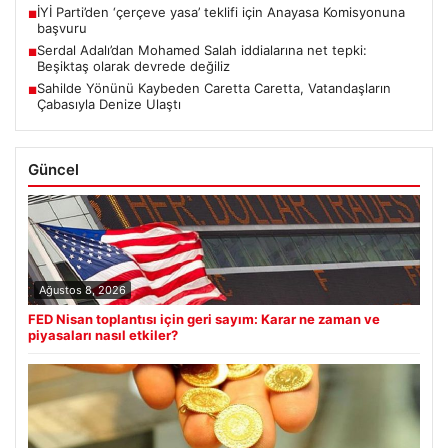
İYİ Parti’den ‘çerçeve yasa’ teklifi için Anayasa Komisyonuna
■
başvuru
Serdal Adalı’dan Mohamed Salah iddialarına net tepki:
■
Beşiktaş olarak devrede değiliz
Sahilde Yönünü Kaybeden Caretta Caretta, Vatandaşların
■
Çabasıyla Denize Ulaştı
Güncel
Ağustos 8, 2026
FED Nisan toplantısı için geri sayım: Karar ne zaman ve
piyasaları nasıl etkiler?