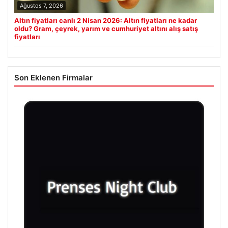
Ağustos 7, 2026
Altın fiyatları canlı 2 Nisan 2026: Altın fiyatları ne kadar
oldu? Gram, çeyrek, yarım ve cumhuriyet altını alış satış
fiyatları
Son Eklenen Firmalar