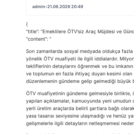
admin
•
21.06.2026 20:49
{
“title”: “Emeklilere ÖTV’siz Araç Müjdesi ve Günc
“content”: “
Son zamanlarda sosyal medyada oldukça fazla gün
yönelik ÖTV muafiyeti ile ilgili iddialardır. Mi
tekliflerinin detaylarını öğrenmek ve bu imkanı
ve toplumun en fazla ihtiyaç duyan kesimi olan e
düzenlemenin gündeme gelip gelmediği büyük bi
ÖTV muafiyetinin gündeme gelmesiyle birlikte, 
yapılan açıklamalar, kamuoyunda yeni umudun do
yerli üretim araçlarda belirli şartlara bağlı olar
yasa tasarısı seviyesine ulaşmadığı ve henüz ya
gelişmelerle ilgili detayların netleşmemesi nede