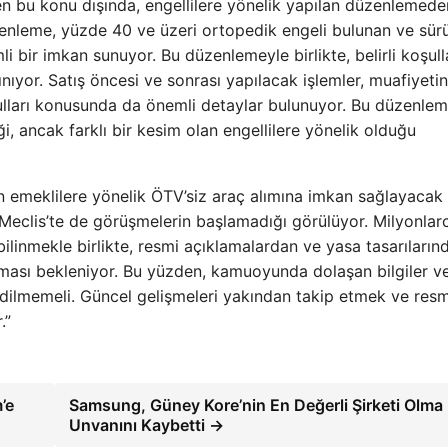
en bu konu dışında, engellilere yönelik yapılan düzenlemed
zenleme, yüzde 40 ve üzeri ortopedik engeli bulunan ve sür
i bir imkan sunuyor. Bu düzenlemeyle birlikte, belirli koşull
nıyor. Satış öncesi ve sonrası yapılacak işlemler, muafiyetin
oşulları konusunda da önemli detaylar bulunuyor. Bu düzenle
ği, ancak farklı bir kesim olan engellilere yönelik olduğu
n emeklilere yönelik ÖTV’siz araç alımına imkan sağlayacak
Meclis’te de görüşmelerin başlamadığı görülüyor. Milyonlar
ilinmekle birlikte, resmi açıklamalardan ve yasa tasarıların
ası bekleniyor. Bu yüzden, kamuoyunda dolaşan bilgiler v
 edilmemeli. Güncel gelişmeleri yakından takip etmek ve resm
.”
’e
Samsung, Güney Kore’nin En Değerli Şirketi Olma
Unvanını Kaybetti →