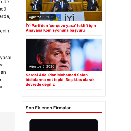
en de
ücü
arda,
Ağustos 6, 2026
İYİ Parti’den ‘çerçeve yasa’ teklifi için
menin
Anayasa Komisyonuna başvuru
 yasal
ca
Ağustos 5, 2026
dan
Serdal Adalı’dan Mohamed Salah
e
iddialarına net tepki: Beşiktaş olarak
devrede değiliz
i
Son Eklenen Firmalar