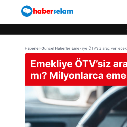
Haberler
›
Güncel Haberler
›
Emekliye ÖTV’siz araç verilecek
Emekliye ÖTV’siz ara
mı? Milyonlarca emek