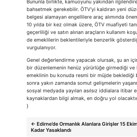
Bununla birlikte, kamuoyunu yakından ilgilendir
bahsetmek gerekebilir. ÖTV’yi kaldıran yeni dü
belgesi alamayan engellilere araç alımında öneml
10 yılda bir kez olmak üzere, ÖTV muafiyeti tanı
geçerliliği ve satın alınan araçların kullanım k
de emeklilerin beklentileriyle benzerlik gösterdi
vurgulanıyor.
Genel değerlendirme yapacak olursak, şu an içi
bir düzenlemenin henüz yürürlüğe girmediği ve 
emeklinin bu konuda resmi bir müjde beklediği b
sonra yakın zamanda somut gelişmelerin yaşanm
sosyal medyada yayılan asılsız iddialara itibar
kaynaklardan bilgi almak, en doğru yol olacaktır
}
← Edirne’de Ormanlık Alanlara Girişler 15 Ekim
Kadar Yasaklandı