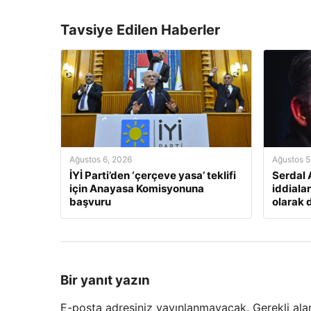
Tavsiye Edilen Haberler
Ağustos 6, 2026
Ağustos 5
İYİ Parti’den ‘çerçeve yasa’ teklifi
Serdal 
için Anayasa Komisyonuna
iddialar
başvuru
olarak 
Bir yanıt yazın
E-posta adresiniz yayınlanmayacak.
Gerekli ala