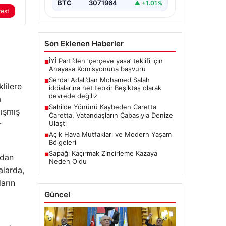
üzerine medyada yer alan…
BTC
3071964
▲ +1.01%
rest
Son Eklenen Haberler
İYİ Parti’den ‘çerçeve yasa’ teklifi için
■
Anayasa Komisyonuna başvuru
Serdal Adalı’dan Mohamed Salah
■
lilere
iddialarına net tepki: Beşiktaş olarak
devrede değiliz
a
Sahilde Yönünü Kaybeden Caretta
■
lışmış
Caretta, Vatandaşların Çabasıyla Denize
r
Ulaştı
Açık Hava Mutfakları ve Modern Yaşam
■
Bölgeleri
Sapağı Kaçırmak Zincirleme Kazaya
■
ndan
Neden Oldu
alarda,
ların
Güncel