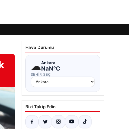
m
Hava Durumu
k
☁
Ankara
NaN°C
ŞEHIR SEÇ
Bizi Takip Edin