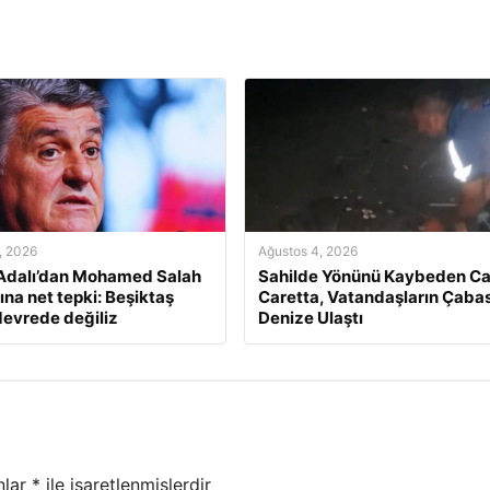
, 2026
Ağustos 4, 2026
Adalı’dan Mohamed Salah
Sahilde Yönünü Kaybeden Ca
ına net tepki: Beşiktaş
Caretta, Vatandaşların Çabas
devrede değiliz
Denize Ulaştı
nlar
*
ile işaretlenmişlerdir