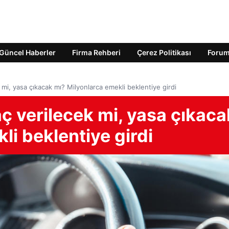
Güncel Haberler
Firma Rehberi
Çerez Politikası
Foru
 mi, yasa çıkacak mı? Milyonlarca emekli beklentiye girdi
ç verilecek mi, yasa çıkaca
li beklentiye girdi