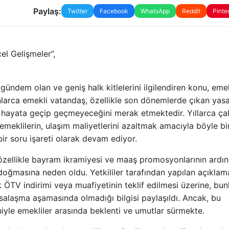
Paylaş:
Twitter
Facebook
WhatsApp
Reddit
Pinte
el Gelişmeler”,
dem olan ve geniş halk kitlelerini ilgilendiren konu, emek
lyonlarca emekli vatandaş, özellikle son dönemlerde çıkan yas
n hayata geçip geçmeyeceğini merak etmektedir. Yıllarca ça
meklilerin, ulaşım maliyetlerini azaltmak amacıyla böyle bi
r soru işareti olarak devam ediyor.
özellikle bayram ikramiyesi ve maaş promosyonlarının ardı
ğmasına neden oldu. Yetkililer tarafından yapılan açıklam
ak ÖTV indirimi veya muafiyetinin teklif edilmesi üzerine, bun
salaşma aşamasında olmadığı bilgisi paylaşıldı. Ancak, bu
niyle emekliler arasında beklenti ve umutlar sürmekte.