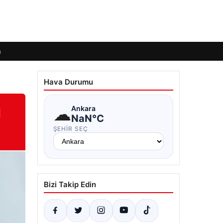
m
Hava Durumu
ı
☁
Ankara
NaN°C
ŞEHIR SEÇ
Bizi Takip Edin