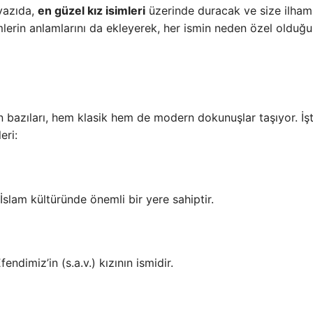
 yazıda,
en güzel kız isimleri
üzerinde duracak ve size ilham
mlerin anlamlarını da ekleyerek, her ismin neden özel olduğ
 bazıları, hem klasik hem de modern dokunuşlar taşıyor. İş
eri:
 İslam kültüründe önemli bir yere sahiptir.
imiz’in (s.a.v.) kızının ismidir.