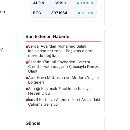
canlılarının yaşam mücadelesine
ALTIN
6519.1
▲ +0.35%
dikkati çeken önemli bir…
unu
BTC
3071964
▲ +1.01%
Son Eklenen Haberler
Serdal Adalı’dan Mohamed Salah
■
te
iddialarına net tepki: Beşiktaş olarak
devrede değiliz
Sahilde Yönünü Kaybeden Caretta
■
Caretta, Vatandaşların Çabasıyla Denize
Ulaştı
Açık Hava Mutfakları ve Modern Yaşam
■
Bölgeleri
Sapağı Kaçırmak Zincirleme Kazaya
■
Neden Oldu
İsmail Kartal ve Asensio İkilisi Arasındaki
■
Çatışma Gelişiyor
Güncel