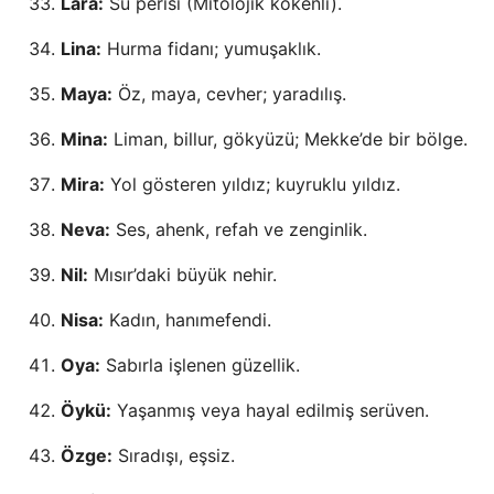
Lara:
Su perisi (Mitolojik kökenli).
Lina:
Hurma fidanı; yumuşaklık.
Maya:
Öz, maya, cevher; yaradılış.
Mina:
Liman, billur, gökyüzü; Mekke’de bir bölge.
Mira:
Yol gösteren yıldız; kuyruklu yıldız.
Neva:
Ses, ahenk, refah ve zenginlik.
Nil:
Mısır’daki büyük nehir.
Nisa:
Kadın, hanımefendi.
Oya:
Sabırla işlenen güzellik.
Öykü:
Yaşanmış veya hayal edilmiş serüven.
Özge:
Sıradışı, eşsiz.