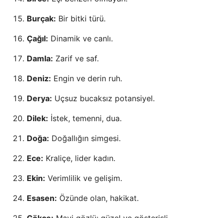
Burçak:
Bir bitki türü.
Çağıl:
Dinamik ve canlı.
Damla:
Zarif ve saf.
Deniz:
Engin ve derin ruh.
Derya:
Uçsuz bucaksız potansiyel.
Dilek:
İstek, temenni, dua.
Doğa:
Doğallığın simgesi.
Ece:
Kraliçe, lider kadın.
Ekin:
Verimlilik ve gelişim.
Esasen:
Özünde olan, hakikat.
Gökçe:
Mavi gözlü; güzel ve gösterişli.