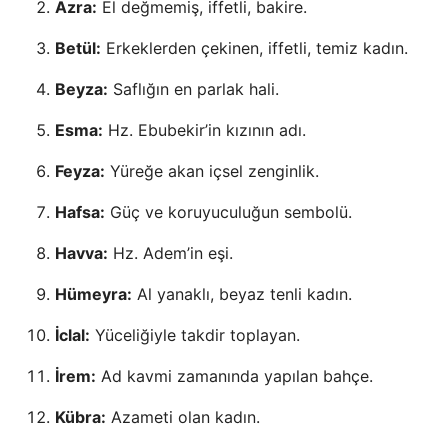
Azra:
El değmemiş, iffetli, bakire.
Betül:
Erkeklerden çekinen, iffetli, temiz kadın.
Beyza:
Saflığın en parlak hali.
Esma:
Hz. Ebubekir’in kızının adı.
Feyza:
Yüreğe akan içsel zenginlik.
Hafsa:
Güç ve koruyuculuğun sembolü.
Havva:
Hz. Adem’in eşi.
Hümeyra:
Al yanaklı, beyaz tenli kadın.
İclal:
Yüceliğiyle takdir toplayan.
İrem:
Ad kavmi zamanında yapılan bahçe.
Kübra:
Azameti olan kadın.