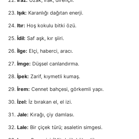
Iraz:
Uzak, ırak; dirençli.
Işık:
Karanlığı dağıtan enerji.
Itır:
Hoş kokulu bitki özü.
İdil:
Saf aşk, kır şiiri.
İlge:
Elçi, haberci, aracı.
İmge:
Düşsel canlandırma.
İpek:
Zarif, kıymetli kumaş.
İrem:
Cennet bahçesi, görkemli yapı.
İzel:
İz bırakan el, el izi.
Jale:
Kırağı, çiy damlası.
Lale:
Bir çiçek türü; asaletin simgesi.