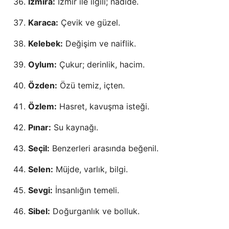
İzmira:
İzmir ile ilgili; nadide.
Karaca:
Çevik ve güzel.
Kelebek:
Değişim ve naiflik.
Oylum:
Çukur; derinlik, hacim.
Özden:
Özü temiz, içten.
Özlem:
Hasret, kavuşma isteği.
Pınar:
Su kaynağı.
Seçil:
Benzerleri arasında beğenil.
Selen:
Müjde, varlık, bilgi.
Sevgi:
İnsanlığın temeli.
Sibel:
Doğurganlık ve bolluk.