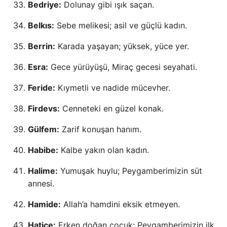
Bedriye:
Dolunay gibi ışık saçan.
Belkıs:
Sebe melikesi; asil ve güçlü kadın.
Berrin:
Karada yaşayan; yüksek, yüce yer.
Esra:
Gece yürüyüşü, Miraç gecesi seyahati.
Feride:
Kıymetli ve nadide mücevher.
Firdevs:
Cenneteki en güzel konak.
Gülfem:
Zarif konuşan hanım.
Habibe:
Kalbe yakın olan kadın.
Halime:
Yumuşak huylu; Peygamberimizin süt
annesi.
Hamide:
Allah’a hamdini eksik etmeyen.
Hatice:
Erken doğan çocuk; Peygamberimizin ilk