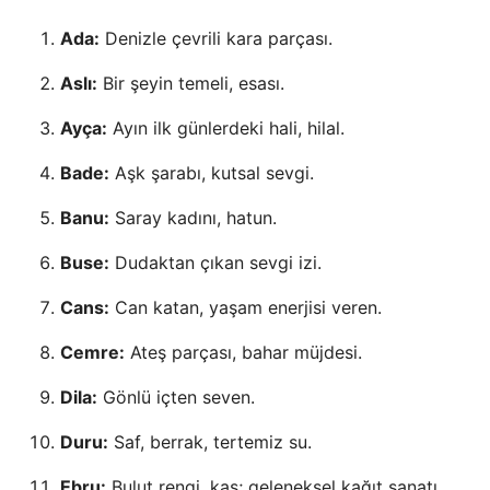
Ada:
Denizle çevrili kara parçası.
Aslı:
Bir şeyin temeli, esası.
Ayça:
Ayın ilk günlerdeki hali, hilal.
Bade:
Aşk şarabı, kutsal sevgi.
Banu:
Saray kadını, hatun.
Buse:
Dudaktan çıkan sevgi izi.
Cans:
Can katan, yaşam enerjisi veren.
Cemre:
Ateş parçası, bahar müjdesi.
Dila:
Gönlü içten seven.
Duru:
Saf, berrak, tertemiz su.
Ebru:
Bulut rengi, kaş; geleneksel kağıt sanatı.