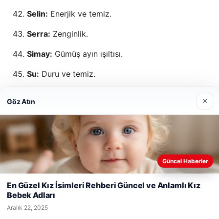
Selin:
Enerjik ve temiz.
Serra:
Zenginlik.
Simay:
Gümüş ayın ışıltısı.
Su:
Duru ve temiz.
Talia:
Yükselen şans.
×
Göz Atın
Umay:
Şefkat dolu.
Vera:
Haramdan kaçınma.
Yaz:
En sıcak mevsim.
Güncel Haberler
Web sitemizi nasıl kullandığınızı daha iyi anlayabilmek,
Zümra:
Toplumun elması.
deneyiminizi kişiselleştirmek ve geliştirmek amacıyla çerezler
En Güzel Kız İsimleri Rehberi Güncel ve Anlamlı Kız
kullanıyoruz.
Çerez Politikamız
Bebek Adları
Reddet
Kabul Et
Peygamber Kızı İsimleri
Aralık 22, 2025