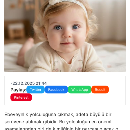
•
22.12.2025 21:44
Paylaş:
Twitter
Facebook
WhatsApp
Reddit
Pinterest
Ebeveynlik yolculuğuna çıkmak, adeta büyülü bir
serüvene atılmak gibidir. Bu yolculuğun en önemli
aşamalarından biri de kimliğinin bir parçası olacak o