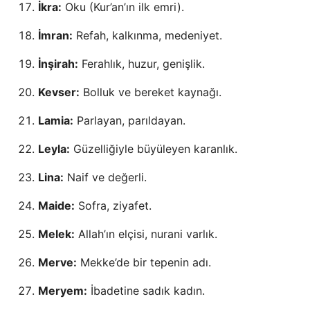
İkra:
Oku (Kur’an’ın ilk emri).
İmran:
Refah, kalkınma, medeniyet.
İnşirah:
Ferahlık, huzur, genişlik.
Kevser:
Bolluk ve bereket kaynağı.
Lamia:
Parlayan, parıldayan.
Leyla:
Güzelliğiyle büyüleyen karanlık.
Lina:
Naif ve değerli.
Maide:
Sofra, ziyafet.
Melek:
Allah’ın elçisi, nurani varlık.
Merve:
Mekke’de bir tepenin adı.
Meryem:
İbadetine sadık kadın.