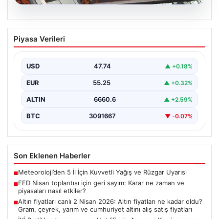
08.08.2026
FED Nisan toplantısı için geri sayım:
Piyasa Verileri
Karar ne zaman ve piyasaları nasıl
etkiler?
USD
47.74
▲ +0.18%
Altın, dolar, hisse senetleri ve kripto para piyasalarının
yönünü belirleyecek ABD Merkez Bankası (Fed)…
EUR
55.25
▲ +0.32%
ALTIN
6660.6
▲ +2.59%
BTC
3091667
▼ -0.07%
Son Eklenen Haberler
Meteoroloji’den 5 İl İçin Kuvvetli Yağış ve Rüzgar Uyarısı
■
FED Nisan toplantısı için geri sayım: Karar ne zaman ve
■
piyasaları nasıl etkiler?
Altın fiyatları canlı 2 Nisan 2026: Altın fiyatları ne kadar oldu?
■
Gram, çeyrek, yarım ve cumhuriyet altını alış satış fiyatları