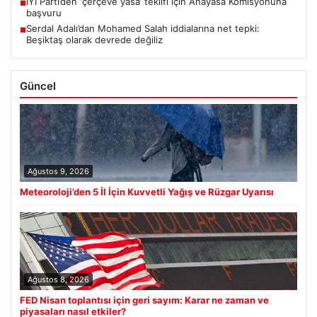
İYİ Parti’den ‘çerçeve yasa’ teklifi için Anayasa Komisyonuna
■
başvuru
Serdal Adalı’dan Mohamed Salah iddialarına net tepki:
■
Beşiktaş olarak devrede değiliz
Güncel
Ağustos 9, 2026
Meteoroloji’den 5 İl İçin Kuvvetli Yağış ve Rüzgar Uyarısı
Ağustos 8, 2026
FED Nisan toplantısı için geri sayım: Karar ne zaman ve
piyasaları nasıl etkiler?