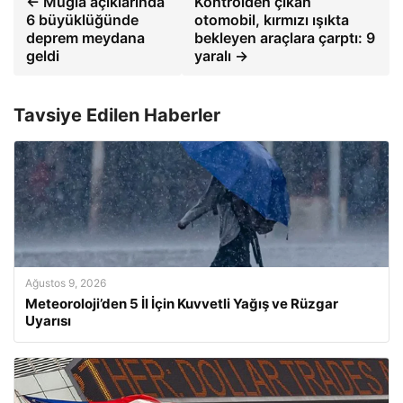
← Muğla açıklarında
Kontrolden çıkan
6 büyüklüğünde
otomobil, kırmızı ışıkta
deprem meydana
bekleyen araçlara çarptı: 9
geldi
yaralı →
Tavsiye Edilen Haberler
Ağustos 9, 2026
Meteoroloji’den 5 İl İçin Kuvvetli Yağış ve Rüzgar
Uyarısı