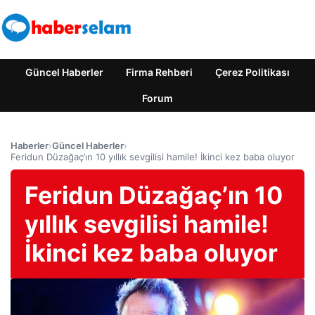
Güncel Haberler
Firma Rehberi
Çerez Politikası
Forum
Haberler
›
Güncel Haberler
›
Feridun Düzağaç’ın 10 yıllık sevgilisi hamile! İkinci kez baba oluyor
Feridun Düzağaç’ın 10
yıllık sevgilisi hamile!
İkinci kez baba oluyor