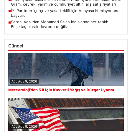
■
Gram, çeyrek, yarım ve cumhuriyet altını alış satış fiyatları
İYİ Parti’den ‘çerçeve yasa’ teklifi için Anayasa Komisyonuna
■
başvuru
Serdal Adalı’dan Mohamed Salah iddialarına net tepki:
■
Beşiktaş olarak devrede değiliz
Güncel
Ağustos 9, 2026
Meteoroloji’den 5 İl İçin Kuvvetli Yağış ve Rüzgar Uyarısı
Ağustos 8, 2026