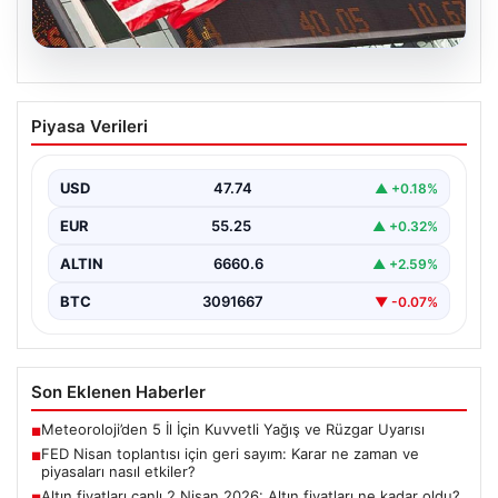
08.08.2026
FED Nisan toplantısı için geri sayım:
Piyasa Verileri
Karar ne zaman ve piyasaları nasıl
etkiler?
USD
47.74
▲ +0.18%
Altın, dolar, hisse senetleri ve kripto para piyasalarının
yönünü belirleyecek ABD Merkez Bankası (Fed)…
EUR
55.25
▲ +0.32%
ALTIN
6660.6
▲ +2.59%
BTC
3091667
▼ -0.07%
Son Eklenen Haberler
Meteoroloji’den 5 İl İçin Kuvvetli Yağış ve Rüzgar Uyarısı
■
FED Nisan toplantısı için geri sayım: Karar ne zaman ve
■
piyasaları nasıl etkiler?
Altın fiyatları canlı 2 Nisan 2026: Altın fiyatları ne kadar oldu?