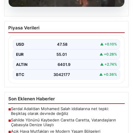
04.08.2026
Sahilde Yönünü Kaybeden Caretta
Piyasa Verileri
Caretta, Vatandaşların Çabasıyla
Denize Ulaştı
USD
47.58
▲ +0.10%
Hatay’ın Samandağ ilçesinde gerçekleşen bu olay,
deniz canlılarının yaşam mücadelesine dikkati çeken
EUR
55.01
▲ +0.28%
önemli bir…
ALTIN
6401.9
▲ +2.74%
BTC
3042177
▲ +0.36%
Son Eklenen Haberler
Serdal Adalı’dan Mohamed Salah iddialarına net tepki:
■
Beşiktaş olarak devrede değiliz
Sahilde Yönünü Kaybeden Caretta Caretta, Vatandaşların
■
Çabasıyla Denize Ulaştı
Açık Hava Mutfakları ve Modern Yaşam Bölgeleri
■