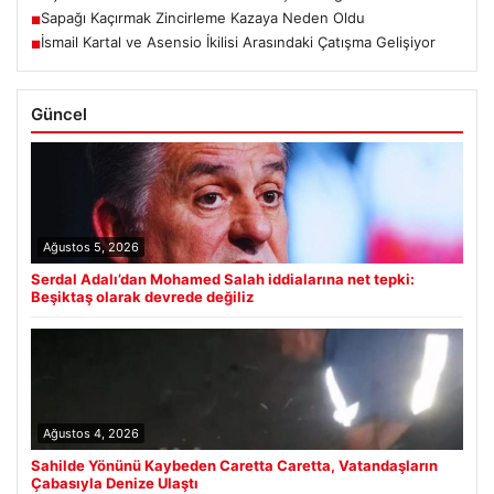
Sapağı Kaçırmak Zincirleme Kazaya Neden Oldu
■
İsmail Kartal ve Asensio İkilisi Arasındaki Çatışma Gelişiyor
■
Güncel
Ağustos 5, 2026
Serdal Adalı’dan Mohamed Salah iddialarına net tepki:
Beşiktaş olarak devrede değiliz
Ağustos 4, 2026
Sahilde Yönünü Kaybeden Caretta Caretta, Vatandaşların
Çabasıyla Denize Ulaştı