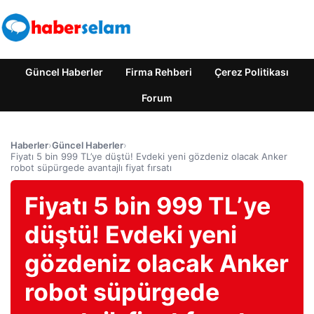
Güncel Haberler
Firma Rehberi
Çerez Politikası
Forum
Haberler
›
Güncel Haberler
›
Fiyatı 5 bin 999 TL’ye düştü! Evdeki yeni gözdeniz olacak Anker
robot süpürgede avantajlı fiyat fırsatı
Fiyatı 5 bin 999 TL’ye
düştü! Evdeki yeni
gözdeniz olacak Anker
robot süpürgede