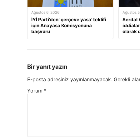
Ağustos 6, 2026
Ağustos 5
İYİ Parti’den ‘çerçeve yasa’ teklifi
Serdal 
için Anayasa Komisyonuna
iddialar
başvuru
olarak 
Bir yanıt yazın
E-posta adresiniz yayınlanmayacak.
Gerekli ala
Yorum
*