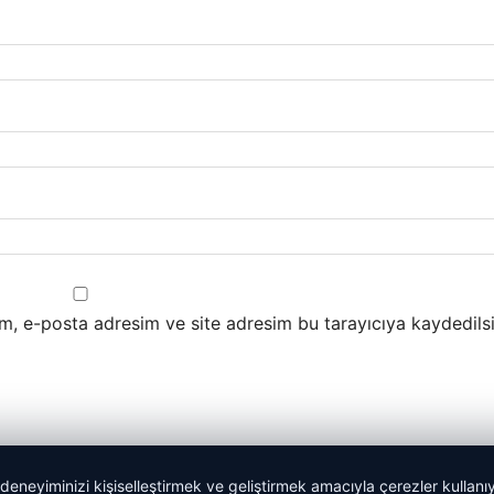
m, e-posta adresim ve site adresim bu tarayıcıya kaydedilsi
 deneyiminizi kişiselleştirmek ve geliştirmek amacıyla çerezler kullan