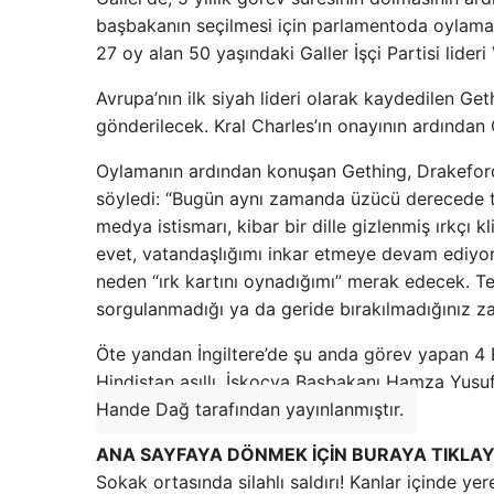
başbakanın seçilmesi için parlamentoda oylama
27 oy alan 50 yaşındaki Galler İşçi Partisi lide
Avrupa’nın ilk siyah lideri olarak kaydedilen Gethi
gönderilecek. Kral Charles’ın onayının ardında
Oylamanın ardından konuşan Gething, Drakeford’a
söyledi: “Bugün aynı zamanda üzücü derecede tan
medya istismarı, kibar bir dille gizlenmiş ırkçı 
evet, vatandaşlığımı inkar etmeye devam ediyor
neden “ırk kartını oynadığımı” merak edecek. Te
sorgulanmadığı ya da geride bırakılmadığınız z
Öte yandan İngiltere’de şu anda görev yapan 4 
Hindistan asıllı, İskoçya Başbakanı Hamza Yusuf 
Hande Dağ tarafından yayınlanmıştır.
ANA SAYFAYA DÖNMEK İÇİN BURAYA TIKLAY
Sokak ortasında silahlı saldırı! Kanlar içinde ye