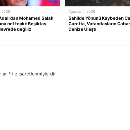
, 2026
Ağustos 4, 2026
Adalı’dan Mohamed Salah
Sahilde Yönünü Kaybeden Ca
ına net tepki: Beşiktaş
Caretta, Vatandaşların Çabas
devrede değiliz
Denize Ulaştı
nlar
*
ile işaretlenmişlerdir