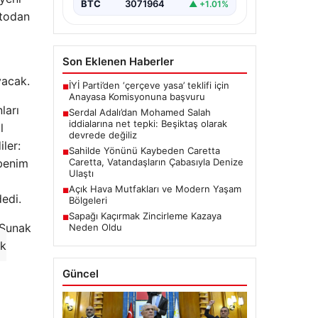
üzerine medyada yer alan…
BTC
3071964
▲ +1.01%
ntodan
Son Eklenen Haberler
yacak.
İYİ Parti’den ‘çerçeve yasa’ teklifi için
■
Anayasa Komisyonuna başvuru
ları
Serdal Adalı’dan Mohamed Salah
■
iddialarına net tepki: Beşiktaş olarak
l
devrede değiliz
iler:
Sahilde Yönünü Kaybeden Caretta
■
 benim
Caretta, Vatandaşların Çabasıyla Denize
Ulaştı
Açık Hava Mutfakları ve Modern Yaşam
■
edi.
Bölgeleri
Sapağı Kaçırmak Zincirleme Kazaya
■
 Sunak
Neden Oldu
ik
Güncel