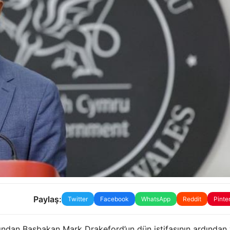
Paylaş:
Twitter
Facebook
WhatsApp
Reddit
Pinte
rdından Başbakan Mark Drakeford’un dün istifasının ardından