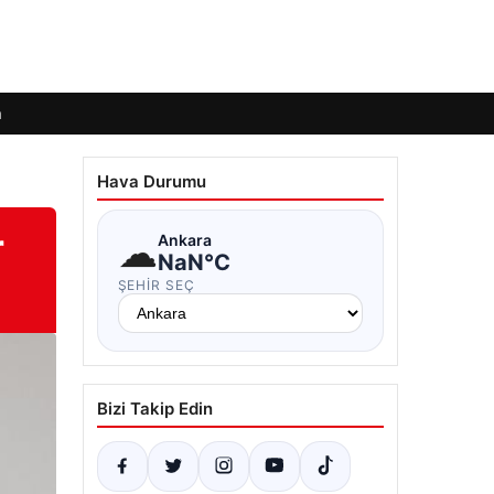
m
Hava Durumu
r
☁
Ankara
NaN°C
ŞEHIR SEÇ
Bizi Takip Edin