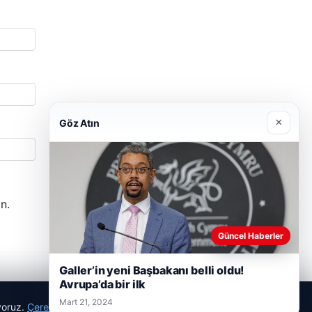
×
Göz Atın
n.
Güncel Haberler
Galler’in yeni Başbakanı belli oldu!
Avrupa’da bir ilk
Mart 21, 2024
ıyoruz.
Çerez Politikamız
Reddet
Kabul Et