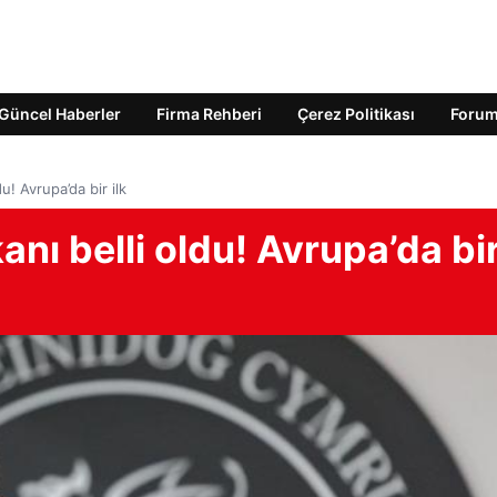
Güncel Haberler
Firma Rehberi
Çerez Politikası
Foru
u! Avrupa’da bir ilk
anı belli oldu! Avrupa’da bi