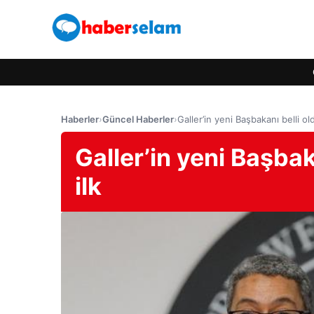
Haberler
›
Güncel Haberler
›
Galler’in yeni Başbakanı belli old
Galler’in yeni Başbak
ilk