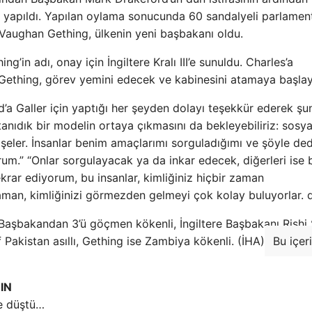
 yapıldı. Yapılan oylama sonucunda 60 sandalyeli parlame
ri Vaughan Gething, ülkenin yeni başbakanı oldu.
ng’in adı, onay için İngiltere Kralı III’e sunuldu. Charles’a
n Gething, görev yemini edecek ve kabinesini atamaya başla
 Galler için yaptığı her şeyden dolayı teşekkür ederek şun
ıdık bir modelin ortaya çıkmasını da bekleyebiliriz: sosya
klişeler. İnsanlar benim amaçlarımı sorguladığımı ve şöyle ded
um.” “Onlar sorgulayacak ya da inkar edecek, diğerleri ise
krar ediyorum, bu insanlar, kimliğiniz hiçbir zaman
aman, kimliğinizi görmezden gelmeyi çok kolay buluyorlar. d
Başbakandan 3’ü göçmen kökenli, İngiltere Başbakanı Rishi
Pakistan asıllı, Gething ise Zambiya kökenli. (İHA)
Bu içer
IN
re düştü…