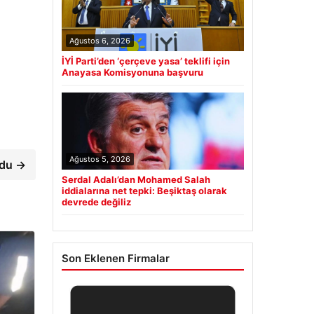
Ağustos 6, 2026
İYİ Parti’den ‘çerçeve yasa’ teklifi için
Anayasa Komisyonuna başvuru
Ağustos 5, 2026
ldu →
Serdal Adalı’dan Mohamed Salah
iddialarına net tepki: Beşiktaş olarak
devrede değiliz
Son Eklenen Firmalar