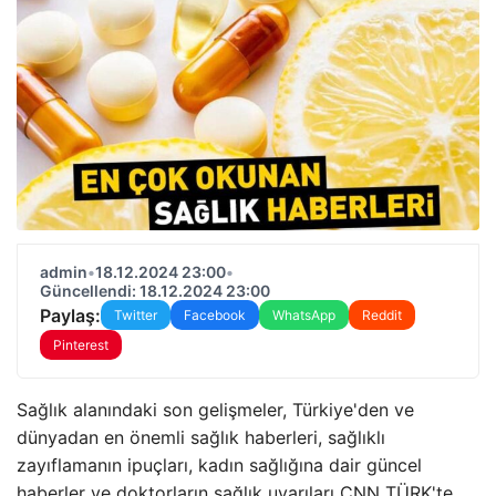
admin
•
18.12.2024 23:00
•
Güncellendi: 18.12.2024 23:00
Paylaş:
Twitter
Facebook
WhatsApp
Reddit
Pinterest
Sağlık alanındaki son gelişmeler, Türkiye'den ve
dünyadan en önemli sağlık haberleri, sağlıklı
zayıflamanın ipuçları, kadın sağlığına dair güncel
haberler ve doktorların sağlık uyarıları CNN TÜRK'te…