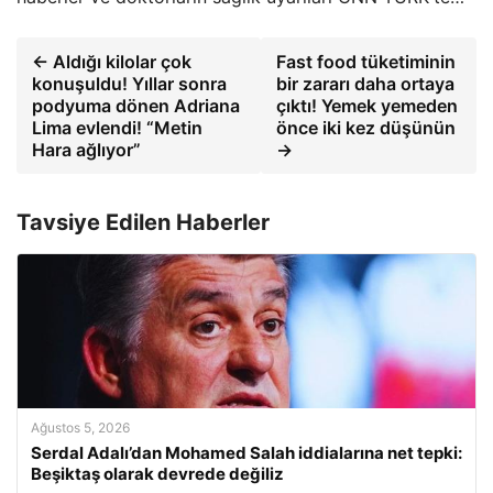
← Aldığı kilolar çok
Fast food tüketiminin
konuşuldu! Yıllar sonra
bir zararı daha ortaya
podyuma dönen Adriana
çıktı! Yemek yemeden
Lima evlendi! “Metin
önce iki kez düşünün
Hara ağlıyor”
→
Tavsiye Edilen Haberler
Ağustos 5, 2026
Serdal Adalı’dan Mohamed Salah iddialarına net tepki:
Beşiktaş olarak devrede değiliz