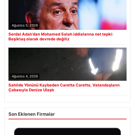
Ağustos 5, 2026
Serdal Adalı’dan Mohamed Salah iddialarına net tepki:
Beşiktaş olarak devrede değiliz
Ağustos 4, 2026
Sahilde Yönünü Kaybeden Caretta Caretta, Vatandaşların
Çabasıyla Denize Ulaştı
Son Eklenen Firmalar