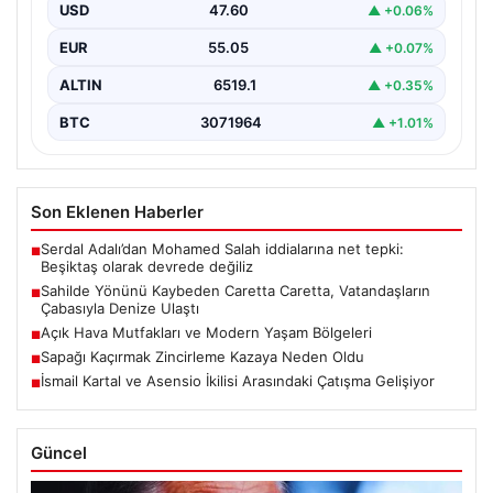
USD
47.60
▲ +0.06%
Hatay’ın Samandağ ilçesinde gerçekleşen bu olay,
deniz canlılarının yaşam mücadelesine dikkati çeken
EUR
55.05
▲ +0.07%
önemli bir…
ALTIN
6519.1
▲ +0.35%
BTC
3071964
▲ +1.01%
Son Eklenen Haberler
Serdal Adalı’dan Mohamed Salah iddialarına net tepki:
■
Beşiktaş olarak devrede değiliz
Sahilde Yönünü Kaybeden Caretta Caretta, Vatandaşların
■
Çabasıyla Denize Ulaştı
Açık Hava Mutfakları ve Modern Yaşam Bölgeleri
■
Sapağı Kaçırmak Zincirleme Kazaya Neden Oldu
■
İsmail Kartal ve Asensio İkilisi Arasındaki Çatışma Gelişiyor
■
Güncel