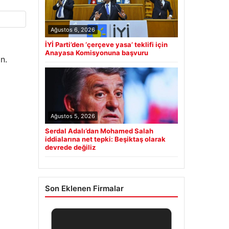
Ağustos 6, 2026
İYİ Parti’den ‘çerçeve yasa’ teklifi için
Anayasa Komisyonuna başvuru
n.
Ağustos 5, 2026
Serdal Adalı’dan Mohamed Salah
iddialarına net tepki: Beşiktaş olarak
devrede değiliz
Son Eklenen Firmalar