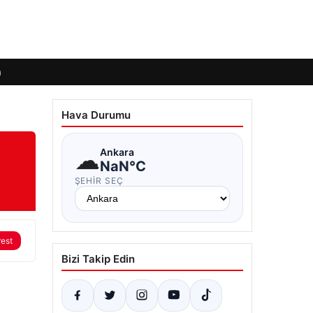
m
Hava Durumu
☁
Ankara
NaN°C
ŞEHIR SEÇ
rest
Bizi Takip Edin