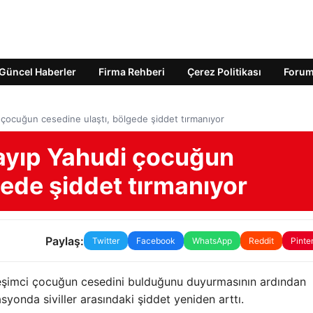
Güncel Haberler
Firma Rehberi
Çerez Politikası
Foru
di çocuğun cesedine ulaştı, bölgede şiddet tırmanıyor
 kayıp Yahudi çocuğun
gede şiddet tırmanıyor
Paylaş:
Twitter
Facebook
WhatsApp
Reddit
Pinte
rleşimci çocuğun cesedini bulduğunu duyurmasının ardından
syonda siviller arasındaki şiddet yeniden arttı.