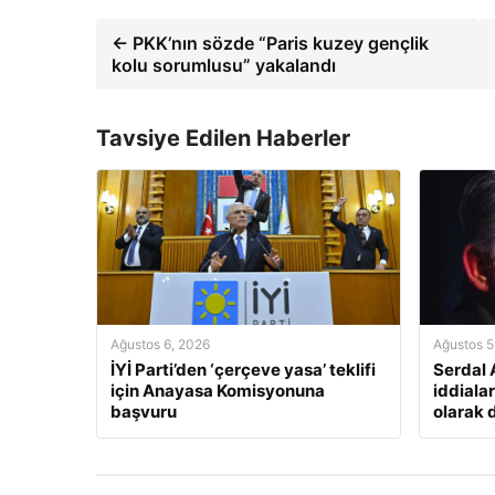
← PKK’nın sözde “Paris kuzey gençlik
kolu sorumlusu” yakalandı
Tavsiye Edilen Haberler
Ağustos 6, 2026
Ağustos 5
İYİ Parti’den ‘çerçeve yasa’ teklifi
Serdal 
için Anayasa Komisyonuna
iddialar
başvuru
olarak 