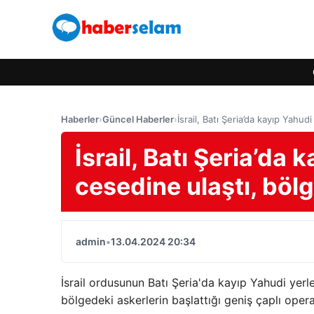
Haberler
›
Güncel Haberler
›
İsrail, Batı Şeria’da kayıp Yahu
İsrail, Batı Şeria’da
cesedine ulaştı, böl
admin
•
13.04.2024 20:34
İsrail ordusunun Batı Şeria'da kayıp Yahudi ye
bölgedeki askerlerin başlattığı geniş çaplı opera