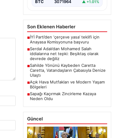
üzerine medyada yer alan…
BTC
3071964
▲ +1.01%
Son Eklenen Haberler
İYİ Parti’den ‘çerçeve yasa’ teklifi için
■
Anayasa Komisyonuna başvuru
Serdal Adalı’dan Mohamed Salah
■
iddialarına net tepki: Beşiktaş olarak
devrede değiliz
Sahilde Yönünü Kaybeden Caretta
■
Caretta, Vatandaşların Çabasıyla Denize
Ulaştı
Açık Hava Mutfakları ve Modern Yaşam
■
Bölgeleri
Sapağı Kaçırmak Zincirleme Kazaya
■
Neden Oldu
Güncel