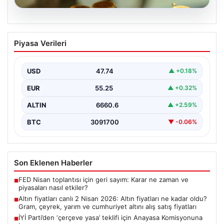
07.08.2026
Altın fiyatları canlı 2 Nisan 2026: Altın
Piyasa Verileri
fiyatları ne kadar oldu? Gram, çeyrek,
yarım ve cumhuriyet altını alış satış
fiyatları
USD
47.74
▲ +0.18%
EUR
55.25
▲ +0.32%
ALTIN
6660.6
▲ +2.59%
BTC
3091700
▼ -0.06%
Son Eklenen Haberler
FED Nisan toplantısı için geri sayım: Karar ne zaman ve
■
piyasaları nasıl etkiler?
Altın fiyatları canlı 2 Nisan 2026: Altın fiyatları ne kadar oldu?
■
Gram, çeyrek, yarım ve cumhuriyet altını alış satış fiyatları
İYİ Parti’den ‘çerçeve yasa’ teklifi için Anayasa Komisyonuna
■