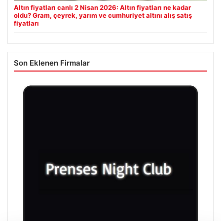
Altın fiyatları canlı 2 Nisan 2026: Altın fiyatları ne kadar
oldu? Gram, çeyrek, yarım ve cumhuriyet altını alış satış
fiyatları
Son Eklenen Firmalar