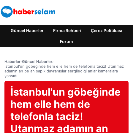
Güncel Haberler
Firma Rehberi
Çerez Politikası
Forum
Haberler
›
Güncel Haberler
›
İstanbul'un göbeğinde hem elle hem de telefonla taciz! Utanmaz
adamın an be an sapık davranışlar sergilediği anlar kameralara
yansıdı
İstanbul'un göbeğinde
hem elle hem de
telefonla taciz!
Utanmaz adamın an