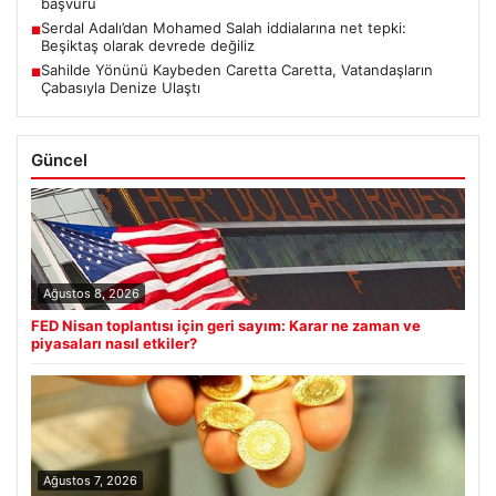
başvuru
Serdal Adalı’dan Mohamed Salah iddialarına net tepki:
■
Beşiktaş olarak devrede değiliz
Sahilde Yönünü Kaybeden Caretta Caretta, Vatandaşların
■
Çabasıyla Denize Ulaştı
Güncel
Ağustos 8, 2026
FED Nisan toplantısı için geri sayım: Karar ne zaman ve
piyasaları nasıl etkiler?
Ağustos 7, 2026