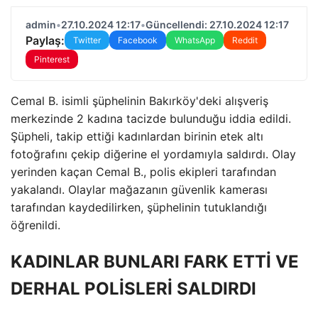
admin
•
27.10.2024 12:17
•
Güncellendi: 27.10.2024 12:17
Paylaş:
Twitter
Facebook
WhatsApp
Reddit
Pinterest
Cemal B. isimli şüphelinin Bakırköy'deki alışveriş
merkezinde 2 kadına tacizde bulunduğu iddia edildi.
Şüpheli, takip ettiği kadınlardan birinin etek altı
fotoğrafını çekip diğerine el yordamıyla saldırdı. Olay
yerinden kaçan Cemal B., polis ekipleri tarafından
yakalandı. Olaylar mağazanın güvenlik kamerası
tarafından kaydedilirken, şüphelinin tutuklandığı
öğrenildi.
KADINLAR BUNLARI FARK ETTİ VE
DERHAL POLİSLERİ SALDIRDI