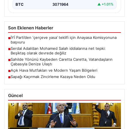
BTC
3071964
▲ +1.01%
Son Eklenen Haberler
İYİ Parti’den ‘çerçeve yasa’ teklifi için Anayasa Komisyonuna
■
başvuru
Serdal Adalı’dan Mohamed Salah iddialarına net tepki:
■
Beşiktaş olarak devrede değiliz
Sahilde Yönünü Kaybeden Caretta Caretta, Vatandaşların
■
Çabasıyla Denize Ulaştı
Açık Hava Mutfakları ve Modern Yaşam Bölgeleri
■
Sapağı Kaçırmak Zincirleme Kazaya Neden Oldu
■
Güncel