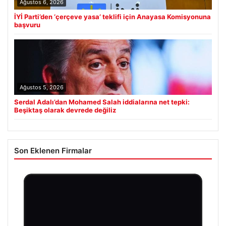
Ağustos 6, 2026
İYİ Parti’den ‘çerçeve yasa’ teklifi için Anayasa Komisyonuna
başvuru
Ağustos 5, 2026
Serdal Adalı’dan Mohamed Salah iddialarına net tepki:
Beşiktaş olarak devrede değiliz
Son Eklenen Firmalar