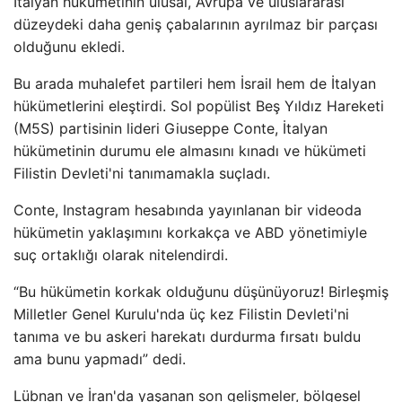
İtalyan hükümetinin ulusal, Avrupa ve uluslararası
düzeydeki daha geniş çabalarının ayrılmaz bir parçası
olduğunu ekledi.
Bu arada muhalefet partileri hem İsrail hem de İtalyan
hükümetlerini eleştirdi. Sol popülist Beş Yıldız Hareketi
(M5S) partisinin lideri Giuseppe Conte, İtalyan
hükümetinin durumu ele almasını kınadı ve hükümeti
Filistin Devleti'ni tanımamakla suçladı.
Conte, Instagram hesabında yayınlanan bir videoda
hükümetin yaklaşımını korkakça ve ABD yönetimiyle
suç ortaklığı olarak nitelendirdi.
“Bu hükümetin korkak olduğunu düşünüyoruz! Birleşmiş
Milletler Genel Kurulu'nda üç kez Filistin Devleti'ni
tanıma ve bu askeri harekatı durdurma fırsatı buldu
ama bunu yapmadı” dedi.
Lübnan ve İran'da yaşanan son gelişmeler, bölgesel