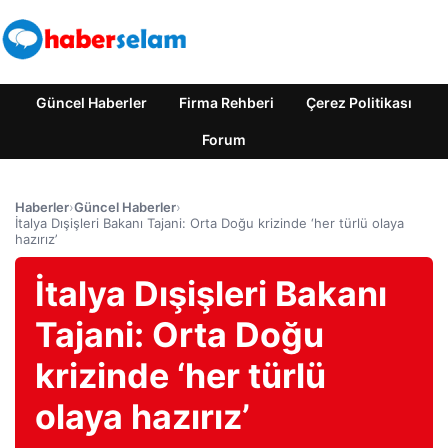
Güncel Haberler
Firma Rehberi
Çerez Politikası
Forum
Haberler
›
Güncel Haberler
›
İtalya Dışişleri Bakanı Tajani: Orta Doğu krizinde ‘her türlü olaya
hazırız’
İtalya Dışişleri Bakanı
Tajani: Orta Doğu
krizinde ‘her türlü
olaya hazırız’