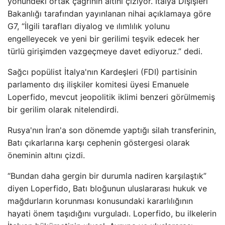
yönündeki ortak çağrının altını çiziyor. İtalya Dışişleri
Bakanlığı tarafından yayınlanan nihai açıklamaya göre
G7, “İlgili tarafları diyalog ve ılımlılık yolunu
engelleyecek ve yeni bir gerilimi teşvik edecek her
türlü girişimden vazgeçmeye davet ediyoruz.” dedi.
Sağcı popülist İtalya'nın Kardeşleri (FDI) partisinin
parlamento dış ilişkiler komitesi üyesi Emanuele
Loperfido, mevcut jeopolitik iklimi benzeri görülmemiş
bir gerilim olarak nitelendirdi.
Rusya'nın İran'a son dönemde yaptığı silah transferinin,
Batı çıkarlarına karşı cephenin göstergesi olarak
öneminin altını çizdi.
“Bundan daha gergin bir durumla nadiren karşılaştık”
diyen Loperfido, Batı bloğunun uluslararası hukuk ve
mağdurların korunması konusundaki kararlılığının
hayati önem taşıdığını vurguladı. Loperfido, bu ilkelerin