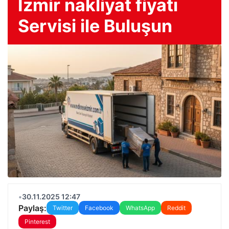
İzmir nakliyat fiyatı
Servisi ile Buluşun
•
30.11.2025 12:47
Paylaş:
Twitter
Facebook
WhatsApp
Reddit
Pinterest