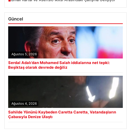
■
Güncel
Ağustos 5, 2026
Serdal Adalı’dan Mohamed Salah iddialarına net tepki:
Beşiktaş olarak devrede değiliz
Ağustos 4, 2026
Sahilde Yönünü Kaybeden Caretta Caretta, Vatandaşların
Çabasıyla Denize Ulaştı