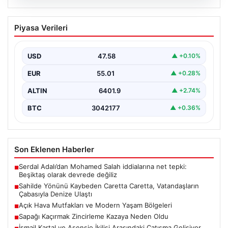
04.08.2026
Sahilde Yönünü Kaybeden Caretta
Piyasa Verileri
Caretta, Vatandaşların Çabasıyla
Denize Ulaştı
USD
47.58
▲ +0.10%
Hatay’ın Samandağ ilçesinde gerçekleşen bu olay,
deniz canlılarının yaşam mücadelesine dikkati çeken
EUR
55.01
▲ +0.28%
önemli bir…
ALTIN
6401.9
▲ +2.74%
BTC
3042177
▲ +0.36%
Son Eklenen Haberler
Serdal Adalı’dan Mohamed Salah iddialarına net tepki:
■
Beşiktaş olarak devrede değiliz
Sahilde Yönünü Kaybeden Caretta Caretta, Vatandaşların
■
Çabasıyla Denize Ulaştı
Açık Hava Mutfakları ve Modern Yaşam Bölgeleri
■
Sapağı Kaçırmak Zincirleme Kazaya Neden Oldu
■
İsmail Kartal ve Asensio İkilisi Arasındaki Çatışma Gelişiyor