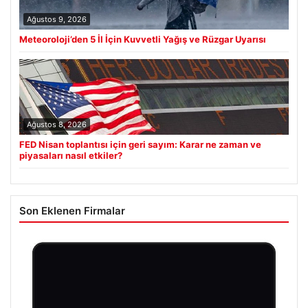
Ağustos 9, 2026
Meteoroloji’den 5 İl İçin Kuvvetli Yağış ve Rüzgar Uyarısı
Ağustos 8, 2026
FED Nisan toplantısı için geri sayım: Karar ne zaman ve
piyasaları nasıl etkiler?
Son Eklenen Firmalar