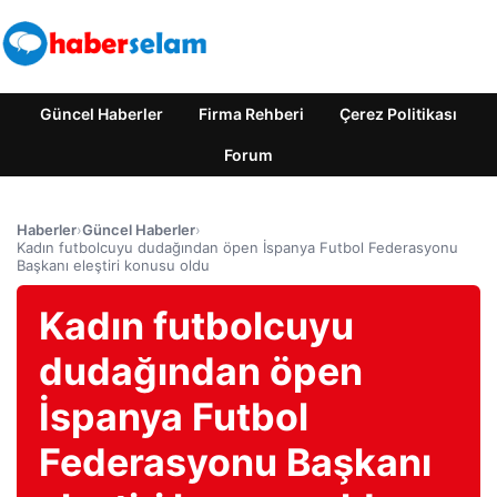
Güncel Haberler
Firma Rehberi
Çerez Politikası
Forum
Haberler
›
Güncel Haberler
›
Kadın futbolcuyu dudağından öpen İspanya Futbol Federasyonu
Başkanı eleştiri konusu oldu
Kadın futbolcuyu
dudağından öpen
İspanya Futbol
Federasyonu Başkanı