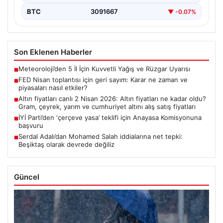
BTC
3091667
▼ -0.07%
Son Eklenen Haberler
Meteoroloji’den 5 İl İçin Kuvvetli Yağış ve Rüzgar Uyarısı
■
FED Nisan toplantısı için geri sayım: Karar ne zaman ve
■
piyasaları nasıl etkiler?
Altın fiyatları canlı 2 Nisan 2026: Altın fiyatları ne kadar oldu?
■
Gram, çeyrek, yarım ve cumhuriyet altını alış satış fiyatları
İYİ Parti’den ‘çerçeve yasa’ teklifi için Anayasa Komisyonuna
■
başvuru
Serdal Adalı’dan Mohamed Salah iddialarına net tepki:
■
Beşiktaş olarak devrede değiliz
Güncel