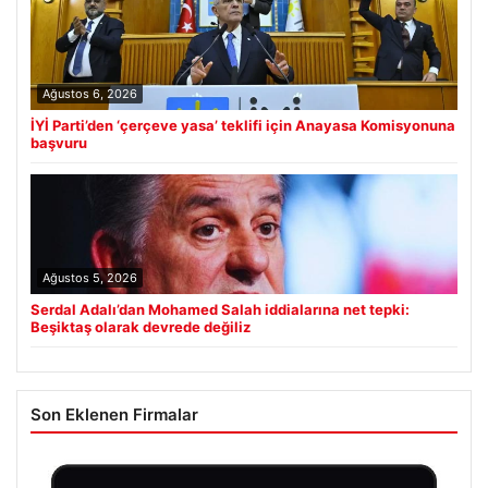
Ağustos 6, 2026
İYİ Parti’den ‘çerçeve yasa’ teklifi için Anayasa Komisyonuna
başvuru
Ağustos 5, 2026
Serdal Adalı’dan Mohamed Salah iddialarına net tepki:
Beşiktaş olarak devrede değiliz
Son Eklenen Firmalar