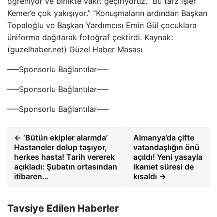
öğreniyor ve birlikte vakit geçiriyoruz. “Bu tarz işler
Kemer’e çok yakışıyor.” “Konuşmaların ardından Başkan
Topaloğlu ve Başkan Yardımcısı Emin Gül çocuklara
üniforma dağıtarak fotoğraf çektirdi. Kaynak:
(guzelhaber.net) Güzel Haber Masası
—–Sponsorlu Bağlantılar—–
—–Sponsorlu Bağlantılar—–
—–Sponsorlu Bağlantılar—–
← ‘Bütün ekipler alarmda’
Almanya’da çifte
Hastaneler dolup taşıyor,
vatandaşlığın önü
herkes hasta! Tarih vererek
açıldı! Yeni yasayla
açıkladı: Şubatın ortasından
ikamet süresi de
itibaren…
kısaldı →
Tavsiye Edilen Haberler