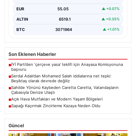
Salah’ın Trabzonspor forması giymesi üzerine medyada
EUR
55.05
▲ +0.07%
yer alan…
ALTIN
6519.1
▲ +0.35%
BTC
3071964
▲ +1.01%
Son Eklenen Haberler
İYİ Parti’den ‘çerçeve yasa’ teklifi için Anayasa Komisyonuna
■
başvuru
Serdal Adalı’dan Mohamed Salah iddialarına net tepki:
■
Beşiktaş olarak devrede değiliz
Sahilde Yönünü Kaybeden Caretta Caretta, Vatandaşların
■
Çabasıyla Denize Ulaştı
Açık Hava Mutfakları ve Modern Yaşam Bölgeleri
■
Sapağı Kaçırmak Zincirleme Kazaya Neden Oldu
■
Güncel