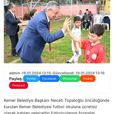
admin
•
19.01.2024 13:15
•
Güncellendi: 19.01.2024 13:16
Paylaş:
Twitter
Facebook
WhatsApp
Reddit
Pinterest
Kemer Belediye Başkanı Necati Topaloğlu öncülüğünde
kurulan Kemer Belediyesi futbol okuluna ücretsiz
olarak katılan geleceğin futbolcularına formalar