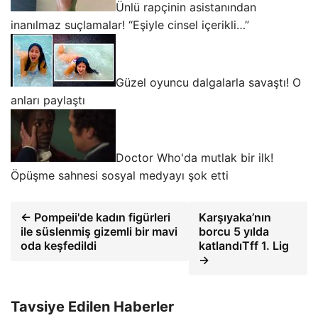
Ünlü rapçinin asistanından
inanılmaz suçlamalar! “Eşiyle cinsel içerikli…”
Güzel oyuncu dalgalarla savaştı! O
anları paylaştı
Doctor Who'da mutlak bir ilk!
Öpüşme sahnesi sosyal medyayı şok etti
← Pompeii'de kadın figürleri
Karşıyaka’nın
ile süslenmiş gizemli bir mavi
borcu 5 yılda
oda keşfedildi
katlandıTff 1. Lig
→
Tavsiye Edilen Haberler