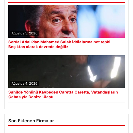
Ağustos 5, 2026
Serdal Adalı’dan Mohamed Salah iddialarına net tepki:
Beşiktaş olarak devrede değiliz
Ağustos 4, 2026
Sahilde Yönünü Kaybeden Caretta Caretta, Vatandaşların
Çabasıyla Denize Ulaştı
Son Eklenen Firmalar