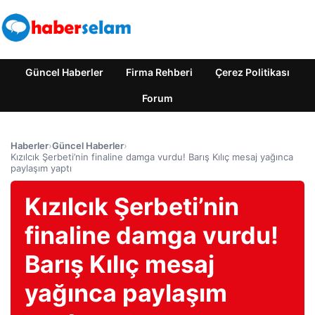
Güncel Haberler
Firma Rehberi
Çerez Politikası
Forum
Haberler
›
Güncel Haberler
›
Kızılcık Şerbeti’nin finaline damga vurdu! Barış Kılıç mesaj yağınca
paylaşım yaptı
Kızılcık Şerbeti’nin
finaline damga vurdu!
Barış Kılıç mesaj
yağınca paylaşım