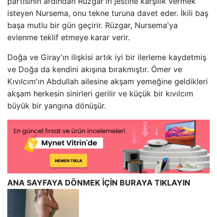
partisinin ardından Rüzgar'ın jestine karşılık vermek
isteyen Nursema, onu tekne turuna davet eder. İkili baş
başa mutlu bir gün geçirir. Rüzgar, Nursema'ya
evlenme teklif etmeye karar verir.
Doğa ve Giray'ın ilişkisi artık iyi bir ilerleme kaydetmiş
ve Doğa da kendini akışına bırakmıştır. Ömer ve
Kıvılcım'ın Abdullah ailesine akşam yemeğine geldikleri
akşam herkesin sinirleri gerilir ve küçük bir kıvılcım
büyük bir yangına dönüşür.
ANA SAYFAYA DÖNMEK İÇİN BURAYA TIKLAYIN