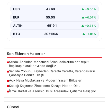
Denize Ulaştı
USD
47.60
▲ +0.06%
Hatay’ın Samandağ ilçesinde gerçekleşen bu olay,
deniz canlılarının yaşam mücadelesine dikkati çeken
EUR
55.05
▲ +0.07%
önemli bir…
ALTIN
6519.1
▲ +0.35%
BTC
3071964
▲ +1.01%
Son Eklenen Haberler
Serdal Adalı’dan Mohamed Salah iddialarına net tepki:
■
Beşiktaş olarak devrede değiliz
Sahilde Yönünü Kaybeden Caretta Caretta, Vatandaşların
■
Çabasıyla Denize Ulaştı
Açık Hava Mutfakları ve Modern Yaşam Bölgeleri
■
Sapağı Kaçırmak Zincirleme Kazaya Neden Oldu
■
İsmail Kartal ve Asensio İkilisi Arasındaki Çatışma Gelişiyor
■
Güncel