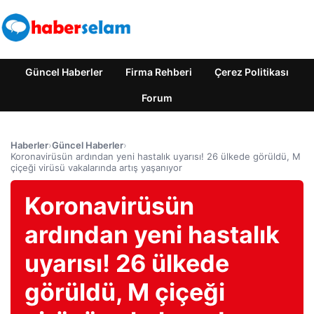
Güncel Haberler
Firma Rehberi
Çerez Politikası
Forum
Haberler
›
Güncel Haberler
›
Koronavirüsün ardından yeni hastalık uyarısı! 26 ülkede görüldü, M
çiçeği virüsü vakalarında artış yaşanıyor
Koronavirüsün
ardından yeni hastalık
uyarısı! 26 ülkede
görüldü, M çiçeği