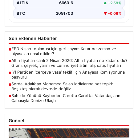
ALTIN
6660.6
▲ +2.59%
BTC
3091700
▼ -0.06%
Son Eklenen Haberler
FED Nisan toplantısı için geri sayım: Karar ne zaman ve
■
piyasaları nasıl etkiler?
Altın fiyatları canlı 2 Nisan 2026: Altın fiyatları ne kadar oldu?
■
Gram, çeyrek, yarım ve cumhuriyet altını alış satış fiyatları
İYİ Parti’den ‘çerçeve yasa’ teklifi için Anayasa Komisyonuna
■
başvuru
Serdal Adalı’dan Mohamed Salah iddialarına net tepki:
■
Beşiktaş olarak devrede değiliz
Sahilde Yönünü Kaybeden Caretta Caretta, Vatandaşların
■
Çabasıyla Denize Ulaştı
Güncel