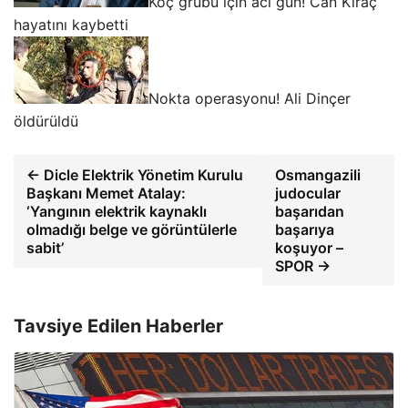
Koç grubu için acı gün! Can Kıraç
hayatını kaybetti
Nokta operasyonu! Ali Dinçer
öldürüldü
← Dicle Elektrik Yönetim Kurulu
Osmangazili
Başkanı Memet Atalay:
judocular
‘Yangının elektrik kaynaklı
başarıdan
olmadığı belge ve görüntülerle
başarıya
sabit’
koşuyor –
SPOR →
Tavsiye Edilen Haberler