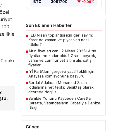
BTC
3091700
▼ -0.06%
e
 özel
uriyet
Son Eklenen Haberler
 100.
ellikle
FED Nisan toplantısı için geri sayım:
■
Karar ne zaman ve piyasaları nasıl
etkiler?
Altın fiyatları canlı 2 Nisan 2026: Altın
■
fiyatları ne kadar oldu? Gram, çeyrek,
30'daki
yarım ve cumhuriyet altını alış satış
fiyatları
İYİ Parti’den ‘çerçeve yasa’ teklifi için
■
Anayasa Komisyonuna başvuru
Serdal Adalı’dan Mohamed Salah
■
iddialarına net tepki: Beşiktaş olarak
us
devrede değiliz
ştu.
Sahilde Yönünü Kaybeden Caretta
■
Caretta, Vatandaşların Çabasıyla Denize
Ulaştı
Güncel