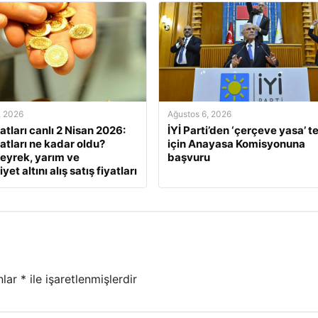
, 2026
Ağustos 6, 2026
yatları canlı 2 Nisan 2026:
İYİ Parti’den ‘çerçeve yasa’ te
yatları ne kadar oldu?
için Anayasa Komisyonuna
eyrek, yarım ve
başvuru
et altını alış satış fiyatları
nlar
*
ile işaretlenmişlerdir