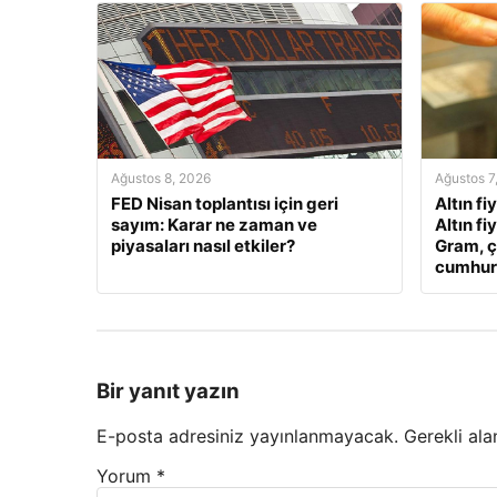
Ağustos 8, 2026
Ağustos 7
FED Nisan toplantısı için geri
Altın fi
sayım: Karar ne zaman ve
Altın fi
piyasaları nasıl etkiler?
Gram, ç
cumhuriy
Bir yanıt yazın
E-posta adresiniz yayınlanmayacak.
Gerekli ala
Yorum
*