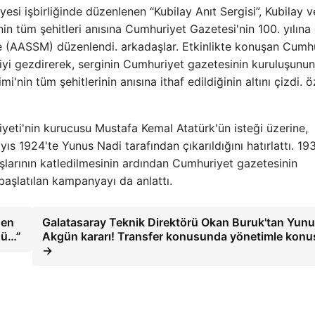
si işbirliğinde düzenlenen “Kubilay Anıt Sergisi”, Kubilay v
n tüm şehitleri anısına Cumhuriyet Gazetesi'nin 100. yılına
(AASSM) düzenlendi. arkadaşlar. Etkinlikte konuşan Cumh
giyi gezdirerek, serginin Cumhuriyet gazetesinin kuruluşunun
'nin tüm şehitlerinin anısına ithaf edildiğinin altını çizdi. öz
yeti'nin kurucusu Mustafa Kemal Atatürk'ün isteği üzerine,
s 1924'te Yunus Nadi tarafından çıkarıldığını hatırlattı. 19
şlarının katledilmesinin ardından Cumhuriyet gazetesinin
başlatılan kampanyayı da anlattı.
gen
Galatasaray Teknik Direktörü Okan Buruk'tan Yun
ünü…”
Akgün kararı! Transfer konusunda yönetimle konu
→