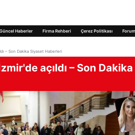
Güncel Haberler
Firma Rehberi
Çerez Politikası
Foru
ıldı – Son Dakika Siyaset Haberleri
 İzmir'de açıldı – Son Dakika