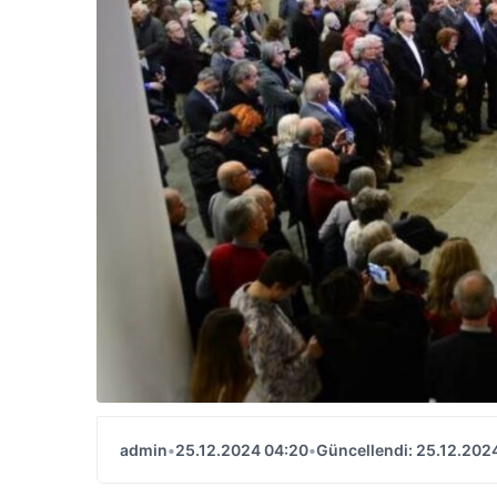
admin
•
25.12.2024 04:20
•
Güncellendi: 25.12.202