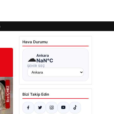
m
Hava Durumu
☁
Ankara
NaN°C
ŞEHIR SEÇ
Bizi Takip Edin