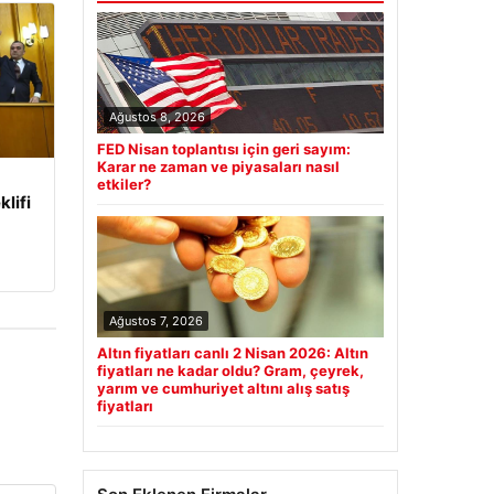
Ağustos 8, 2026
FED Nisan toplantısı için geri sayım:
Karar ne zaman ve piyasaları nasıl
etkiler?
klifi
Ağustos 7, 2026
Altın fiyatları canlı 2 Nisan 2026: Altın
fiyatları ne kadar oldu? Gram, çeyrek,
yarım ve cumhuriyet altını alış satış
fiyatları