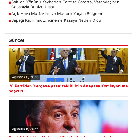
Sahilde Yönünü Kaybeden Caretta Caretta, Vatandaşların
■
Çabasıyla Denize Ulaştı
Açık Hava Mutfakları ve Modern Yaşam Bölgeleri
■
Sapağı Kaçırmak Zincirleme Kazaya Neden Oldu
■
Güncel
Ağustos 6, 2026
İYİ Parti’den ‘çerçeve yasa’ teklifi için Anayasa Komisyonuna
başvuru
Ağustos 5, 2026