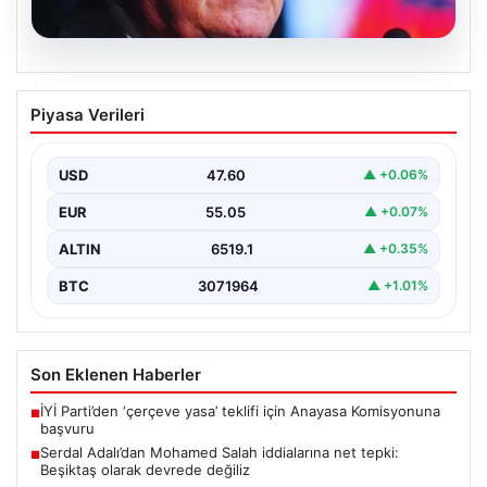
05.08.2026
Serdal Adalı’dan Mohamed Salah
Piyasa Verileri
iddialarına net tepki: Beşiktaş olarak
devrede değiliz
USD
47.60
▲ +0.06%
Beşiktaş Kulübü Başkanı Serdal Adalı, Mohamed
Salah’ın Trabzonspor forması giymesi üzerine medyada
EUR
55.05
▲ +0.07%
yer alan…
ALTIN
6519.1
▲ +0.35%
BTC
3071964
▲ +1.01%
Son Eklenen Haberler
İYİ Parti’den ‘çerçeve yasa’ teklifi için Anayasa Komisyonuna
■
başvuru
Serdal Adalı’dan Mohamed Salah iddialarına net tepki:
■
Beşiktaş olarak devrede değiliz