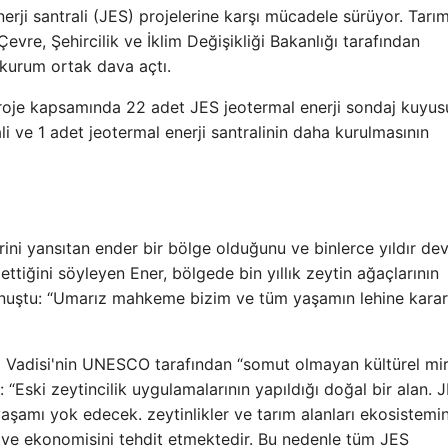
erji santrali (JES) projelerine karşı mücadele sürüyor. Tarı
re, Şehircilik ve İklim Değişikliği Bakanlığı tarafından
 kurum ortak dava açtı.
oje kapsamında 22 adet JES jeotermal enerji sondaj kuyusu
ali ve 1 adet jeotermal enerji santralinin daha kurulmasının
rini yansıtan ender bir bölge olduğunu ve binlerce yıldır d
tiğini söyleyen Ener, bölgede bin yıllık zeytin ağaçlarının
onuştu: “Umarız mahkeme bizim ve tüm yaşamın lehine karar 
ı Vadisi'nin UNESCO tarafından “somut olmayan kültürel mi
i: “Eski zeytincilik uygulamalarının yapıldığı doğal bir alan. 
aşamı yok edecek. zeytinlikler ve tarım alanları ekosistemin
ni ve ekonomisini tehdit etmektedir. Bu nedenle tüm JES