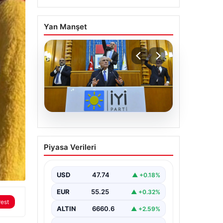
Yan Manşet
06.08.2026
İYİ Parti’den ‘çerçeve
Piyasa Verileri
yasa’ teklifi için Anayasa
Komisyonuna başvuru
USD
47.74
▲ +0.18%
EUR
55.25
▲ +0.32%
rest
ALTIN
6660.6
▲ +2.59%