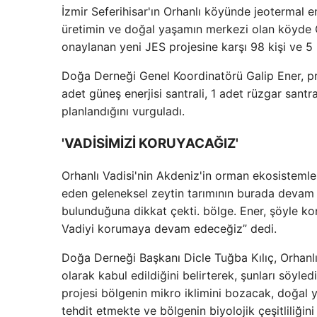
İzmir Seferihisar'ın Orhanlı köyünde jeotermal en
üretimin ve doğal yaşamın merkezi olan köyde Çev
onaylanan yeni JES projesine karşı 98 kişi ve 5
Doğa Derneği Genel Koordinatörü Galip Ener, pr
adet güneş enerjisi santrali, 1 adet rüzgar santr
planlandığını vurguladı.
'VADİSİMİZİ KORUYACAĞIZ'
Orhanlı Vadisi'nin Akdeniz'in orman ekosistemle
eden geleneksel zeytin tarımının burada devam et
bulunduğuna dikkat çekti. bölge. Ener, şöyle k
Vadiyi korumaya devam edeceğiz” dedi.
Doğa Derneği Başkanı Dicle Tuğba Kılıç, Orhanl
olarak kabul edildiğini belirterek, şunları söyled
projesi bölgenin mikro iklimini bozacak, doğal y
tehdit etmekte ve bölgenin biyolojik çeşitliliği