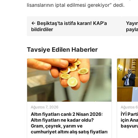
lisanslarının iptal edilmesi gerekiyor” dedi.
← Beşiktaş'ta istifa kararı! KAP'a
Yayı
bildirdiler
payl
Tavsiye Edilen Haberler
Ağustos 7, 2026
Ağustos 6
Altın fiyatları canlı 2 Nisan 2026:
İYİ Part
Altın fiyatları ne kadar oldu?
için A
Gram, çeyrek, yarım ve
başvur
cumhuriyet altını alış satış fiyatları