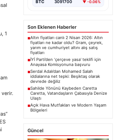
BTC
3091700
▼ -0.06%
msal
Son Eklenen Haberler
, 1
Altın fiyatları canlı 2 Nisan 2026: Altın
■
fiyatları ne kadar oldu? Gram, çeyrek,
yarım ve cumhuriyet altını alış satış
fiyatları
İYİ Parti’den ‘çerçeve yasa’ teklifi için
■
Anayasa Komisyonuna başvuru
Serdal Adalı’dan Mohamed Salah
■
iddialarına net tepki: Beşiktaş olarak
evam
devrede değiliz
Sahilde Yönünü Kaybeden Caretta
■
verir.
Caretta, Vatandaşların Çabasıyla Denize
Ulaştı
Açık Hava Mutfakları ve Modern Yaşam
■
Bölgeleri
ras”
JES
i
Güncel