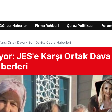
Güncel Haberler
Firma Rehberi
Çerez Politikası
Foru
 Karşı Ortak Dava – Son Dakika Çevre Haberleri
yor: JES'e Karşı Ortak Dava
berleri