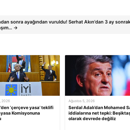
ndan sonra ayağından vuruldu! Serhat Akın'dan 3 ay sonrak
aşım… →
, 2026
Ağustos 5, 2026
i’den ‘çerçeve yasa’ teklifi
Serdal Adalı’dan Mohamed S
nayasa Komisyonuna
iddialarına net tepki: Beşikta
u
olarak devrede değiliz