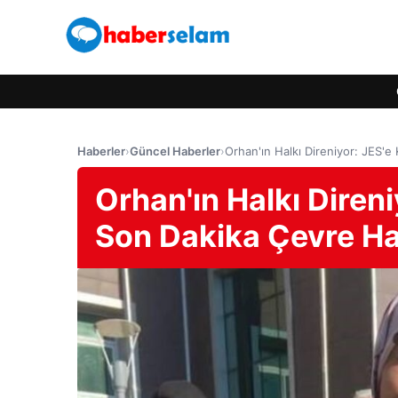
Haberler
›
Güncel Haberler
›
Orhan'ın Halkı Direniyor: JES'e
Orhan'ın Halkı Direni
Son Dakika Çevre Ha