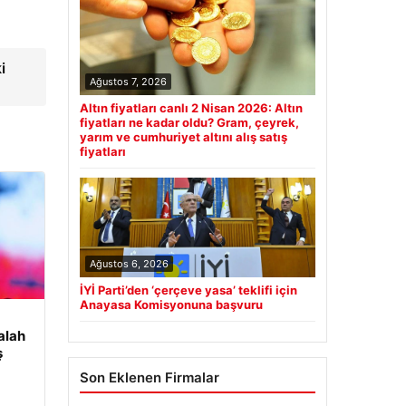
i
Ağustos 7, 2026
Altın fiyatları canlı 2 Nisan 2026: Altın
fiyatları ne kadar oldu? Gram, çeyrek,
yarım ve cumhuriyet altını alış satış
fiyatları
Ağustos 6, 2026
İYİ Parti’den ‘çerçeve yasa’ teklifi için
Anayasa Komisyonuna başvuru
alah
ş
Son Eklenen Firmalar