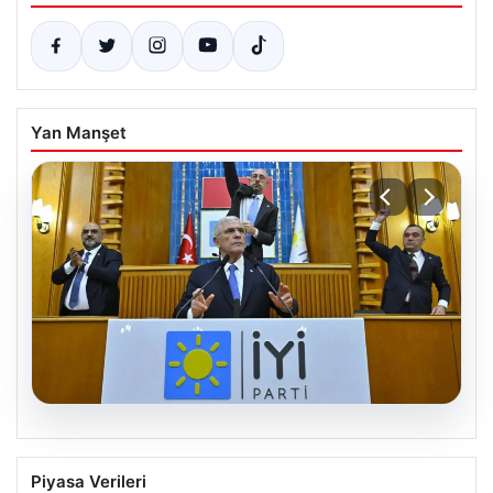
Yan Manşet
06.08.2026
İYİ Parti’den ‘çerçeve yasa’ teklifi için
Piyasa Verileri
Anayasa Komisyonuna başvuru