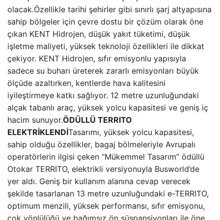
olacak.Özellikle tarihi şehirler gibi sınırlı şarj altyapısına
sahip bölgeler için çevre dostu bir çözüm olarak öne
çıkan KENT Hidrojen, düşük yakıt tüketimi, düşük
işletme maliyeti, yüksek teknoloji özellikleri ile dikkat
çekiyor. KENT Hidrojen, sıfır emisyonlu yapısıyla
sadece su buharı üreterek zararlı emisyonları büyük
ölçüde azaltırken, kentlerde hava kalitesini
iyileştirmeye katkı sağlıyor. 12 metre uzunluğundaki
alçak tabanlı araç, yüksek yolcu kapasitesi ve geniş iç
hacim sunuyor.
ÖDÜLLÜ TERRITO
ELEKTRİKLENDİ
Tasarımı, yüksek yolcu kapasitesi,
sahip olduğu özellikler, bagaj bölmeleriyle Avrupalı
operatörlerin ilgisi çeken “Mükemmel Tasarım” ödüllü
Otokar TERRITO, elektrikli versiyonuyla Busworld’de
yer aldı. Geniş bir kullanım alanına cevap verecek
şekilde tasarlanan 13 metre uzunluğundaki e-TERRITO,
optimum menzili, yüksek performansı, sıfır emisyonu,
çok yönlülüğü ve bağımsız ön süspansiyonları ile öne