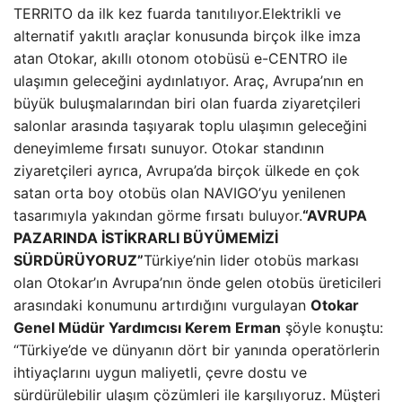
TERRITO da ilk kez fuarda tanıtılıyor.Elektrikli ve
alternatif yakıtlı araçlar konusunda birçok ilke imza
atan Otokar, akıllı otonom otobüsü e-CENTRO ile
ulaşımın geleceğini aydınlatıyor. Araç, Avrupa’nın en
büyük buluşmalarından biri olan fuarda ziyaretçileri
salonlar arasında taşıyarak toplu ulaşımın geleceğini
deneyimleme fırsatı sunuyor. Otokar standının
ziyaretçileri ayrıca, Avrupa’da birçok ülkede en çok
satan orta boy otobüs olan NAVIGO’yu yenilenen
tasarımıyla yakından görme fırsatı buluyor.
“AVRUPA
PAZARINDA İSTİKRARLI BÜYÜMEMİZİ
SÜRDÜRÜYORUZ”
Türkiye’nin lider otobüs markası
olan Otokar’ın Avrupa’nın önde gelen otobüs üreticileri
arasındaki konumunu artırdığını vurgulayan
Otokar
Genel Müdür Yardımcısı Kerem Erman
şöyle konuştu:
“Türkiye’de ve dünyanın dört bir yanında operatörlerin
ihtiyaçlarını uygun maliyetli, çevre dostu ve
sürdürülebilir ulaşım çözümleri ile karşılıyoruz. Müşteri