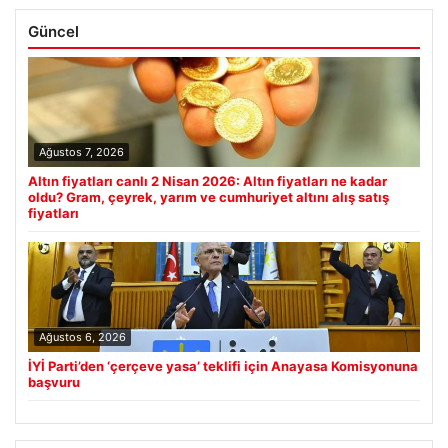
Güncel
Ağustos 7, 2026
Altın fiyatları canlı 2 Nisan 2026: Altın fiyatları ne kadar
oldu? Gram, çeyrek, yarım ve cumhuriyet altını alış satış
fiyatları
Ağustos 6, 2026
İYİ Parti’den ‘çerçeve yasa’ teklifi için Anayasa Komisyonuna
başvuru