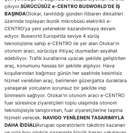
çıkıyor.
SÜRÜCÜSÜZ e-CENTRO BUSWORLD’DE İŞ
BAŞINDA
Otokar, tanıtıldığı günden itibaren dikkatleri
üzerinde toplayan ikonik mikrobüsü elektrikli e-
CENTRO’ya yeni yetenekler kazandırmaya devam
ediyor. Busworld Europe’da seviye 4 sürüş
teknolojisine sahip e-CENTRO ile yer alan Otokar’ın
otonom aracı, sürücüye ihtiyaç duymadan seyahat
edebiliyor. Trafik kurallarına uyacak şekilde geliştirilen
araç, konumunu hassas bir şekilde algılıyor. Hava
koşullarından bağımsız günün her saatinde kesintisiz
hizmet verebilen araç, belirlenen güzergahta duraklara
yanaşarak yolcuların sorunsuz bir şekilde inip
binmesini sağlıyor. Otokar’ın otonom aracı e-CENTRO
fuar süresince ziyaretçileri toplu ulaşımda otonom
teknolojisiyle tanıştırırken, fuar ziyaretçilerine taşıma
hizmeti verecek.
NAVIGO YENİLENEN TASARIMIYLA
DAHA İDDİALI
Avrupalı operatörlerin takdirini kazanan
ve orta boy otobüs pazarında büyük başarı yakalayan