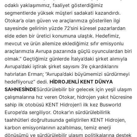
odaklı yaklaşımımız, faaliyet gösterdiğimiz
segmentlerde yüksek müşteri sadakati kazandırdı.
Otokar’a olan güven ve araçlarımıza gösterilen ilgi
sayesinde gelirinin yüzde 72’sini küresel pazarlardan
elde eden bir üretici konumuna ulaştık. Hedefimiz,
mevcut ve ürün ailemize eklediğimiz sıfır emisyonlu
araçlarımızla Avrupa pazarında güçlü oyunculardan biri
olmak.” Geçtiğimiz günlerde İtalya’daki şirket alımıyla
Avrupa’daki iştirak şirket sayısını 3’e çıkardıklarını
hatırlatan Erman; “Avrupa’daki büyümemizi sürdürmeyi
hedefliyoruz” dedi.
HİDROJENLİ KENT DÜNYA
SAHNESİNDE
Sürdürülebilir bir gelecek için yeşil ulaşım
çalışmalarına hız veren Otokar, hidrojen yakıt hücresine
sahip ilk otobüsü KENT Hidrojen’i ilk kez Busworld
Europe’da sergiliyor. Otokar’ın sürdürülebilirlik
taahhütleri doğrultusunda geliştirilen KENT Hidrojen,
karbon emisyonlarının azaltılması, temiz enerji
dönüşümü ve sürdürülebilir ulaşım politikalarına destek