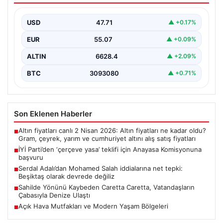
USD
47.71
▲ +0.17%
EUR
55.07
▲ +0.09%
ALTIN
6628.4
▲ +2.09%
BTC
3093080
▲ +0.71%
Son Eklenen Haberler
Altın fiyatları canlı 2 Nisan 2026: Altın fiyatları ne kadar oldu?
■
Gram, çeyrek, yarım ve cumhuriyet altını alış satış fiyatları
İYİ Parti’den ‘çerçeve yasa’ teklifi için Anayasa Komisyonuna
■
başvuru
Serdal Adalı’dan Mohamed Salah iddialarına net tepki:
■
Beşiktaş olarak devrede değiliz
Sahilde Yönünü Kaybeden Caretta Caretta, Vatandaşların
■
Çabasıyla Denize Ulaştı
Açık Hava Mutfakları ve Modern Yaşam Bölgeleri
■