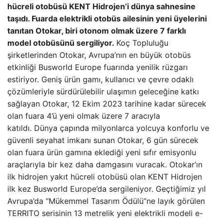
hücreli otobüsü KENT Hidrojen’i dünya sahnesine
taşıdı. Fuarda elektrikli otobüs ailesinin yeni üyelerini
tanıtan Otokar, biri otonom olmak üzere 7 farklı
model otobüsünü sergiliyor.
Koç Topluluğu
şirketlerinden Otokar, Avrupa’nın en büyük otobüs
etkinliği Busworld Europe fuarında yenilik rüzgarı
estiriyor. Geniş ürün gamı, kullanıcı ve çevre odaklı
çözümleriyle sürdürülebilir ulaşımın geleceğine katkı
sağlayan Otokar, 12 Ekim 2023 tarihine kadar sürecek
olan fuara 4’ü yeni olmak üzere 7 aracıyla
katıldı. Dünya çapında milyonlarca yolcuya konforlu ve
güvenli seyahat imkanı sunan Otokar, 6 gün sürecek
olan fuara ürün gamına eklediği yeni sıfır emisyonlu
araçlarıyla bir kez daha damgasını vuracak. Otokar’ın
ilk hidrojen yakıt hücreli otobüsü olan KENT Hidrojen
ilk kez Busworld Europe’da sergileniyor. Geçtiğimiz yıl
Avrupa’da “Mükemmel Tasarım Ödülü”ne layık görülen
TERRITO serisinin 13 metrelik yeni elektrikli modeli e-