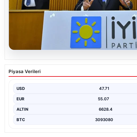
06.08.2026
İYİ Parti’den ‘çerçeve yasa’ teklifi için Ana
Piyasa Verileri
USD
47.71
EUR
55.07
ALTIN
6628.4
BTC
3093080