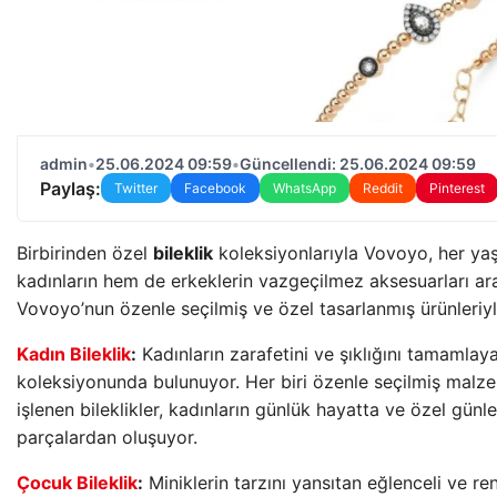
admin
•
25.06.2024 09:59
•
Güncellendi: 25.06.2024 09:59
Paylaş:
Twitter
Facebook
WhatsApp
Reddit
Pinterest
Birbirinden özel
bileklik
koleksiyonlarıyla Vovoyo, her yaş
kadınların hem de erkeklerin vazgeçilmez aksesuarları aras
Vovoyo’nun özenle seçilmiş ve özel tasarlanmış ürünleriy
Kadın Bileklik
:
Kadınların zarafetini ve şıklığını tamamlaya
koleksiyonunda bulunuyor. Her biri özenle seçilmiş malzeme
işlenen bileklikler, kadınların günlük hayatta ve özel günl
parçalardan oluşuyor.
Çocuk Bileklik
:
Miniklerin tarzını yansıtan eğlenceli ve re