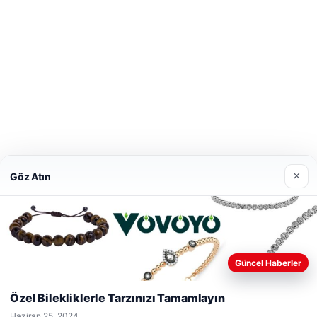
×
Göz Atın
Güncel Haberler
Web sitemizi nasıl kullandığınızı daha iyi anlayabilmek, deneyiminiz
amacıyla çerezler kullanıyoruz.
Çerez Politikamız
Özel Bilekliklerle Tarzınızı Tamamlayın
Reddet
Kabul Et
Haziran 25, 2024