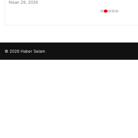
Nisan 29, 2026
© 2026 Haber Selam
o