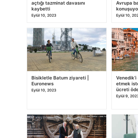
Enerjisa Üretim ve Güler
O hastalar
Legacy İş Birliğinde Çocuklara
ediyor! So
Özel Geleneksel Basketbol
besinleri
Kampı Düzenlendi – SPOR
daha düş
Eylül 12, 2023
Eylül 12, 20
2023 FIBA Dünya Kupası:
New York’
ABD’yi yarı finalde yenen
genelinde
Almanya, finalde Sırbistan’ın
törenleri
rakibi oldu
Eylül 11, 20
Eylül 11, 2023