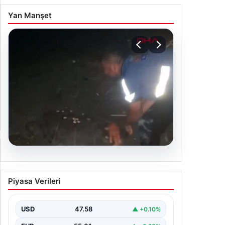
ziantep Şehir Geneli Otomobil Güç Üniteleri –
ziantep Akü
.07.2026 22:06
tın fiyatları canlı 7 Nisan 2026: Altın fiyatları bugün
 kadar oldu?
Hava Durumu
.07.2026 10:50
☁
Ankara
NaN°C
ŞEHIR SEÇ