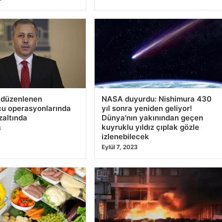
demek zorunda
tahıl gönderme teklifi
‘cömertlik parodisi’
3
Eylül 9, 2023
ameliyatı olanlar
CITS, Dünya Otomotiv
zmanı uyardı
Konferansı’nda elektrikli
araçlar için geliştirdiği dijital
3
çözüm hizmetlerini tanıttı –
OTOMOTIV
Eylül 8, 2023