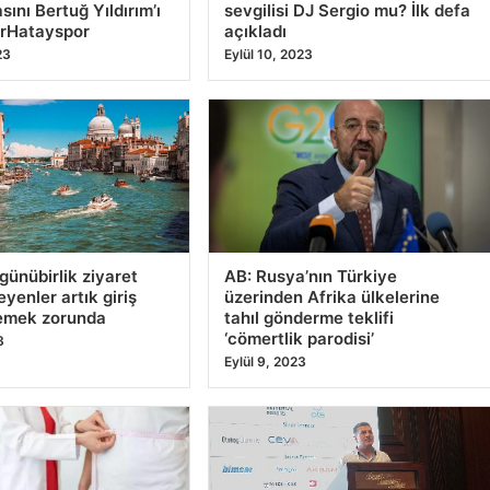
 için tehlike arz
ÇILGIN SAYISAL LOTO
nunuzu getirebilir, bu
SONUÇLARI 11 EYLÜL 2023!
 tüketmeden önce bir
millipiyangoonline.com ile
ünün
Çılgın Sayısal Loto çekilişi
sonuçları ve bilet sorgulama
23
Eylül 12, 2023
tan Alaska’ya: ABD
Mossad’dan İran’a tehdit:
 11 Eylül anma
Tahran’ın kalbini vurmaya
 düzenleniyor
hazırız
23
Eylül 11, 2023