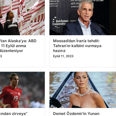
Ga
Ga
24
6
7
8
9
10
Al
ne
24