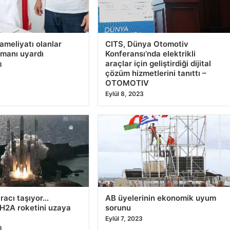
tından zirveye”
Demet Özdemir’in Yunan
ını Bertuğ Yıldırım’ı
sevgilisi DJ Sergio mu? İlk defa
rHatayspor
açıkladı
23
Eylül 10, 2023
günübirlik ziyaret
AB: Rusya’nın Türkiye
yenler artık giriş
üzerinden Afrika ülkelerine