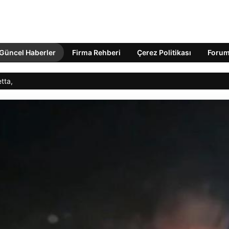
Güncel Haberler
Firma Rehberi
Çerez Politikası
Foru
ta, Vatandaşların Çabasıyla Denize Ulaştı