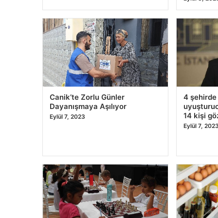
ücreti ö
Eylül 10, 2023
Eylül 9, 202
Cumhurbaşkanı Recep Tayyip
Tüp mide 
Erdoğan, G20 Liderler
dikkat, u
Zirvesi’ne katıldı
Eylül 9, 202
Eylül 9, 2023