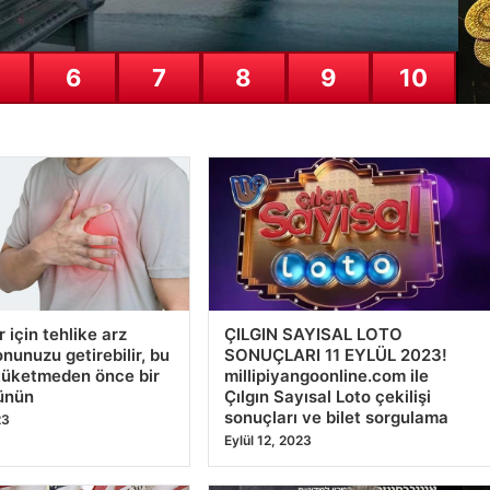
e Modern Yaşam Bölgeleri
mektedir. Baştan başa lüks villalarda ikamet eden bireyler, yeşil ile