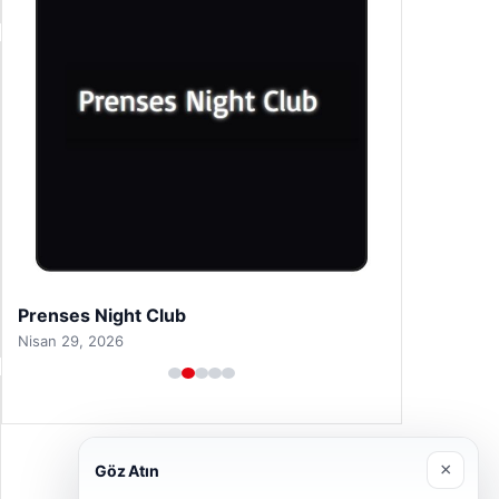
Son Eklenen Haberler
Serdal Adalı’dan Mohamed Salah iddialarına net
■
tepki: Beşiktaş olarak devrede değiliz
Sahilde Yönünü Kaybeden Caretta Caretta,
■
Vatandaşların Çabasıyla Denize Ulaştı
Açık Hava Mutfakları ve Modern Yaşam Bölgeleri
■
Sapağı Kaçırmak Zincirleme Kazaya Neden Oldu
■
İsmail Kartal ve Asensio İkilisi Arasındaki Çatışma
■
Gelişiyor
Güncel
Ağustos 5, 2026
×
Göz Atın
Serdal Adalı’dan Mohamed Salah iddialarına net