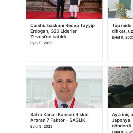
Suriyeli aile Frontex’e karşı
”Enkaz al
açtığı tazminat davasını
Avrupa bas
kaybetti
konuşuyo
Eylül 10, 2023
Eylül 10, 20
Bisikletle Batum ziyareti |
Venedik’i 
Euronews
etmek iste