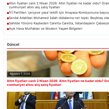
Altın fiyatları canlı 2 Nisan 2026: Altın fiyatları ne kadar oldu? Gr
■
cumhuriyet altını alış satış fiyatları
İYİ Parti’den ‘çerçeve yasa’ teklifi için Anayasa Komisyonuna başvu
■
Serdal Adalı’dan Mohamed Salah iddialarına net tepki: Beşiktaş ola
■
Sahilde Yönünü Kaybeden Caretta Caretta, Vatandaşların Çabasıyl
■
Açık Hava Mutfakları ve Modern Yaşam Bölgeleri
■
Güncel
Ağustos 7, 2026
Altın fiyatları canlı 2 Nisan 2026: Altın fiyatları ne kadar oldu? 
cumhuriyet altını alış satış fiyatları