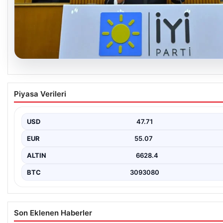
06.08.2026
İYİ Parti’den ‘çerçeve yasa’ teklifi için Anayas
Piyasa Verileri
Komisyonuna başvuru
USD
47.71
EUR
55.07
ALTIN
6628.4
BTC
3093080
Son Eklenen Haberler