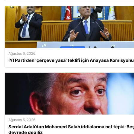
Ağustos 6, 2026
İYİ Parti’den ‘çerçeve yasa’ teklifi için Anayasa Komisyo
Ağustos 5, 2026
Serdal Adalı’dan Mohamed Salah iddialarına net tepki: Beş
devrede değiliz