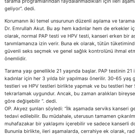
tarama programlarından faydalanmadıkları için ileri aşa
geliyor”. dedi.
Korumanın iki temel unsurunun düzenli aşılama ve tarama
Dr. Emrullah Akut. Bu aşı hem kadınlar hem de erkekler içi
olarak, normal PAP testi ve HPV testi, kanseri erken bir
tanımlamanıza izin verir. Buna ek olarak, tütün tüketimi
güvenli seks seçmek ve genel sağlık kontrolünü ihmal e
önemlidir.
Tarama yaşı genellikle 21 yaşında başlar. PAP testinin 21 i
kadınlar için her 3 yılda bir yapılması önerilir. 30-65 ya
testleri ve HPV testleri birlikte yapmak ve bu testleri her 
tekrarlamak uygundur. Ancak, bu zaman aralıkları bireyse
göre değişebilir “. dedi.
OP. Akyez şunları söyledi: “İlk aşamada serviks kanseri ge
tedavi edilebilir. Bu müdahale, uterusun tamamen çıkarıl
muhafazakar bir yaklaşımı içerebilir ve sadece kanserli do
Bununla birlikte, ileri aşamalarda, cerrahiye ek olarak, ra