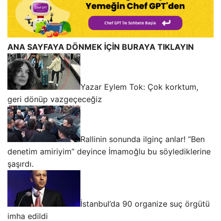
ANA SAYFAYA DÖNMEK İÇİN BURAYA TIKLAYIN
Yazar Eylem Tok: Çok korktum,
geri dönüp vazgeçeceğiz
Rallinin sonunda ilginç anlar! “Ben
denetim amiriyim” deyince İmamoğlu bu söylediklerine
şaşırdı.
İstanbul’da 90 organize suç örgütü
imha edildi