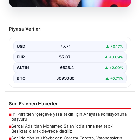
05.08.2026
Serdal Adalı’dan Mohamed Salah
Piyasa Verileri
iddialarına net tepki: Beşiktaş olarak
devrede değiliz
USD
47.71
▲ +0.17%
Beşiktaş Kulübü Başkanı Serdal Adalı, Mohamed
Salah’ın Trabzonspor forması giymesi üzerine medyada
EUR
55.07
▲ +0.09%
yer alan…
ALTIN
6628.4
▲ +2.09%
BTC
3093080
▲ +0.71%
Son Eklenen Haberler
İYİ Parti’den ‘çerçeve yasa’ teklifi için Anayasa Komisyonuna
■
başvuru
Serdal Adalı’dan Mohamed Salah iddialarına net tepki:
■
Beşiktaş olarak devrede değiliz
Sahilde Yönünü Kaybeden Caretta Caretta, Vatandaşların
■