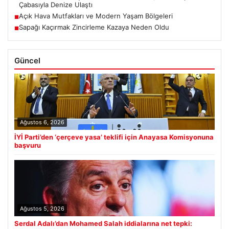
Çabasıyla Denize Ulaştı
Açık Hava Mutfakları ve Modern Yaşam Bölgeleri
■
Sapağı Kaçırmak Zincirleme Kazaya Neden Oldu
■
Güncel
Ağustos 6, 2026
İYİ Parti’den ‘çerçeve yasa’ teklifi için Anayasa Komisyonuna
başvuru
Ağustos 5, 2026
Serdal Adalı’dan Mohamed Salah iddialarına net tepki: