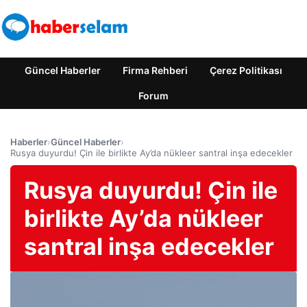
Güncel Haberler
Firma Rehberi
Çerez Politikası
Forum
Haberler
›
Güncel Haberler
›
Rusya duyurdu! Çin ile birlikte Ay’da nükleer santral inşa edecekler
Rusya duyurdu! Çin ile
birlikte Ay’da nükleer
santral inşa edecekler