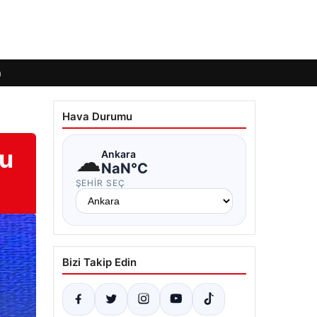
m
Hava Durumu
su
☁
Ankara
NaN°C
ŞEHIR SEÇ
Bizi Takip Edin