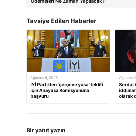
Ödemeleri Ne Zaman Yapılacak?
Tavsiye Edilen Haberler
Ağustos 6, 2026
Ağustos 5
İYİ Parti’den ‘çerçeve yasa’ teklifi
Serdal 
için Anayasa Komisyonuna
iddialar
başvuru
olarak 
Bir yanıt yazın