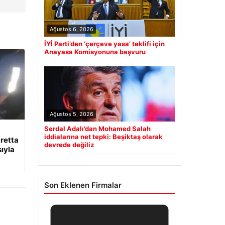
Ağustos 6, 2026
İYİ Parti’den ‘çerçeve yasa’ teklifi için
Anayasa Komisyonuna başvuru
Ağustos 5, 2026
Serdal Adalı’dan Mohamed Salah
iddialarına net tepki: Beşiktaş olarak
retta
devrede değiliz
ıyla
Son Eklenen Firmalar