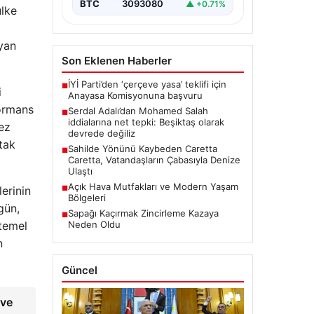
üzerine medyada yer alan…
BTC
3093080
▲ +0.71%
ülke
ayan
Son Eklenen Haberler
İYİ Parti’den ‘çerçeve yasa’ teklifi için
■
i
Anayasa Komisyonuna başvuru
formans
Serdal Adalı’dan Mohamed Salah
■
iddialarına net tepki: Beşiktaş olarak
kez
devrede değiliz
tak
Sahilde Yönünü Kaybeden Caretta
■
Caretta, Vatandaşların Çabasıyla Denize
Ulaştı
Açık Hava Mutfakları ve Modern Yaşam
■
erinin
Bölgeleri
gün,
Sapağı Kaçırmak Zincirleme Kazaya
■
Neden Oldu
 temel
n
Güncel
 ve