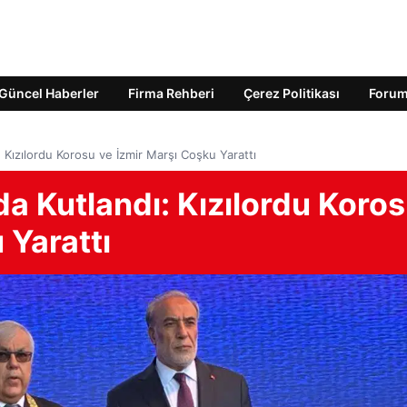
Güncel Haberler
Firma Rehberi
Çerez Politikası
Foru
Kızılordu Korosu ve İzmir Marşı Coşku Yarattı
a Kutlandı: Kızılordu Koro
 Yarattı