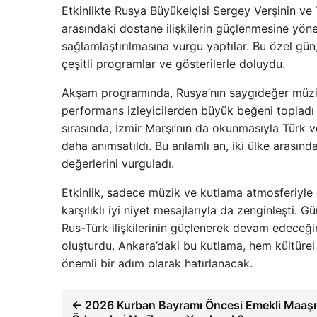
Etkinlikte Rusya Büyükelçisi Sergey Verşinin ve 
arasındaki dostane ilişkilerin güçlenmesine yöneli
sağlamlaştırılmasına vurgu yaptılar. Bu özel gün,
çeşitli programlar ve gösterilerle doluydu.
Akşam programında, Rusya’nın saygıdeğer müzik 
performans izleyicilerden büyük beğeni topladı
sırasında, İzmir Marşı’nın da okunmasıyla Türk ve
daha anımsatıldı. Bu anlamlı an, iki ülke arasın
değerlerini vurguladı.
Etkinlik, sadece müzik ve kutlama atmosferiyle d
karşılıklı iyi niyet mesajlarıyla da zenginleşti. 
Rus-Türk ilişkilerinin güçlenerek devam edeceğin
oluşturdu. Ankara’daki bu kutlama, hem kültürel 
önemli bir adım olarak hatırlanacak.
← 2026 Kurban Bayramı Öncesi Emekli Maaşı 