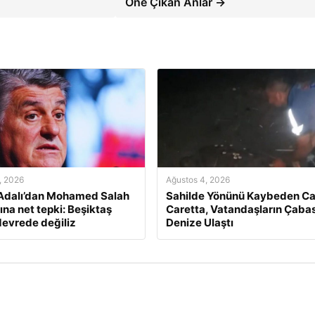
Öne Çıkan Anlar →
, 2026
Ağustos 4, 2026
Adalı’dan Mohamed Salah
Sahilde Yönünü Kaybeden Ca
ına net tepki: Beşiktaş
Caretta, Vatandaşların Çabas
devrede değiliz
Denize Ulaştı