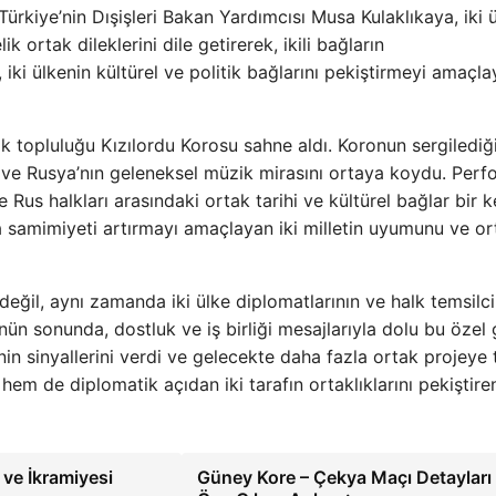
Türkiye’nin Dışişleri Bakan Yardımcısı Musa Kulaklıkaya, iki 
k ortak dileklerini dile getirerek, ikili bağların
 iki ülkenin kültürel ve politik bağlarını pekiştirmeyi amaçl
topluluğu Kızılordu Korosu sahne aldı. Koronun sergilediğ
 ve Rusya’nın geleneksel müzik mirasını ortaya koydu. Per
 Rus halkları arasındaki ortak tarihi ve kültürel bağlar bir 
da samimiyeti artırmayı amaçlayan iki milletin uyumunu ve or
eğil, aynı zamanda iki ülke diplomatlarının ve halk temsilcil
Günün sonunda, dostluk ve iş birliği mesajlarıyla dolu bu özel 
in sinyallerini verdi ve gelecekte daha fazla ortak projeye
hem de diplomatik açıdan iki tarafın ortaklıklarını pekiştire
ve İkramiyesi
Güney Kore – Çekya Maçı Detayları