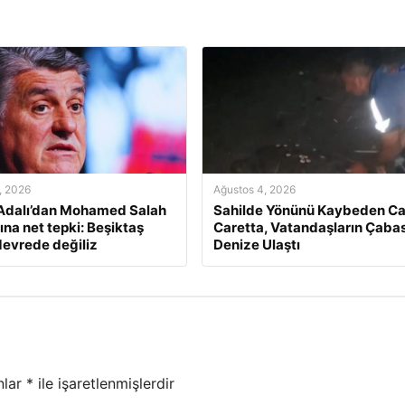
, 2026
Ağustos 4, 2026
Adalı’dan Mohamed Salah
Sahilde Yönünü Kaybeden Ca
ına net tepki: Beşiktaş
Caretta, Vatandaşların Çabas
devrede değiliz
Denize Ulaştı
nlar
*
ile işaretlenmişlerdir