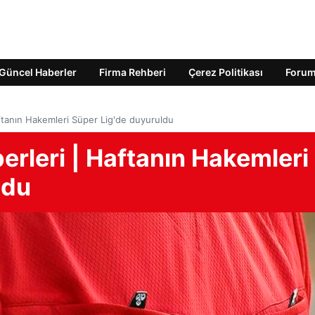
Güncel Haberler
Firma Rehberi
Çerez Politikası
Foru
ftanın Hakemleri Süper Lig'de duyuruldu
rleri | Haftanın Hakemleri
ldu