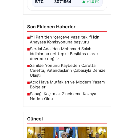
üzerine medyada yer alan…
BTC
3071964
▲ +1.01%
Son Eklenen Haberler
İYİ Parti’den ‘çerçeve yasa’ teklifi için
■
Anayasa Komisyonuna başvuru
Serdal Adalı’dan Mohamed Salah
■
iddialarına net tepki: Beşiktaş olarak
devrede değiliz
Sahilde Yönünü Kaybeden Caretta
■
Caretta, Vatandaşların Çabasıyla Denize
Ulaştı
Açık Hava Mutfakları ve Modern Yaşam
■
Bölgeleri
Sapağı Kaçırmak Zincirleme Kazaya
■
Neden Oldu
Güncel