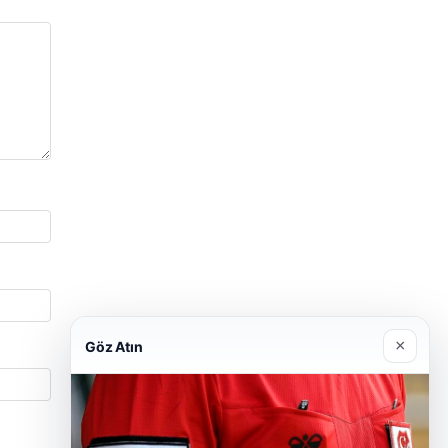
×
Göz Atın