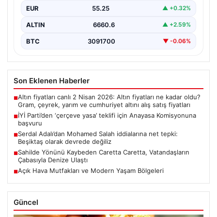
EUR
55.25
▲ +0.32%
ALTIN
6660.6
▲ +2.59%
BTC
3091700
▼ -0.06%
Son Eklenen Haberler
Altın fiyatları canlı 2 Nisan 2026: Altın fiyatları ne kadar oldu?
■
Gram, çeyrek, yarım ve cumhuriyet altını alış satış fiyatları
İYİ Parti’den ‘çerçeve yasa’ teklifi için Anayasa Komisyonuna
■
başvuru
Serdal Adalı’dan Mohamed Salah iddialarına net tepki:
■
Beşiktaş olarak devrede değiliz
Sahilde Yönünü Kaybeden Caretta Caretta, Vatandaşların
■
Çabasıyla Denize Ulaştı
Açık Hava Mutfakları ve Modern Yaşam Bölgeleri
■
Güncel