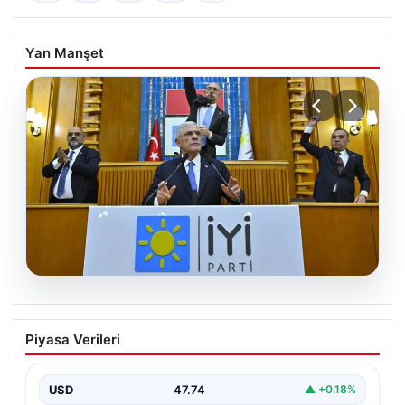
Yan Manşet
06.08.2026
İYİ Parti’den ‘çerçeve yasa’ teklifi için
Piyasa Verileri
Anayasa Komisyonuna başvuru
USD
47.74
▲ +0.18%