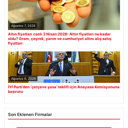
Ağustos 7, 2026
Altın fiyatları canlı 2 Nisan 2026: Altın fiyatları ne kadar
oldu? Gram, çeyrek, yarım ve cumhuriyet altını alış satış
fiyatları
Ağustos 6, 2026
İYİ Parti’den ‘çerçeve yasa’ teklifi için Anayasa Komisyonuna
başvuru
Son Eklenen Firmalar