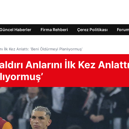
Güncel Haberler
Firma Rehberi
Çerez Politikası
Foru
nı İlk Kez Anlattı: ‘Beni Öldürmeyi Planlıyormuş’
dırı Anlarını İlk Kez Anlattı
lıyormuş’