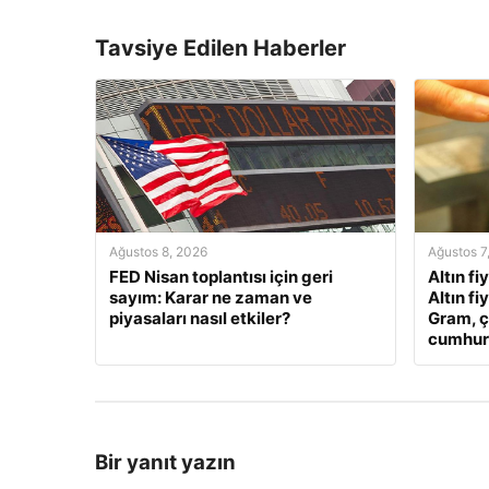
Tavsiye Edilen Haberler
Ağustos 8, 2026
Ağustos 7
FED Nisan toplantısı için geri
Altın fi
sayım: Karar ne zaman ve
Altın fi
piyasaları nasıl etkiler?
Gram, ç
cumhuriy
Bir yanıt yazın