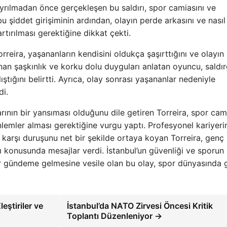
ayrılmadan önce gerçekleşen bu saldırı, spor camiasını ve
 bu şiddet girişiminin ardından, olayın perde arkasını ve nası
artırılması gerektiğine dikkat çekti.
rreira, yaşananların kendisini oldukça şaşırttığını ve olayın
an şaşkınlık ve korku dolu duyguları anlatan oyuncu, saldı
tığını belirtti. Ayrıca, olay sonrası yaşananlar nedeniyle
di.
arının bir yansıması olduğunu dile getiren Torreira, spor cam
önlemler alması gerektiğine vurgu yaptı. Profesyonel kariyer
 karşı duruşunu net bir şekilde ortaya koyan Torreira, genç
 konusunda mesajlar verdi. İstanbul’un güvenliği ve sporun 
krar gündeme gelmesine vesile olan bu olay, spor dünyasında 
ştiriler ve
İstanbul’da NATO Zirvesi Öncesi Kritik
Toplantı Düzenleniyor →