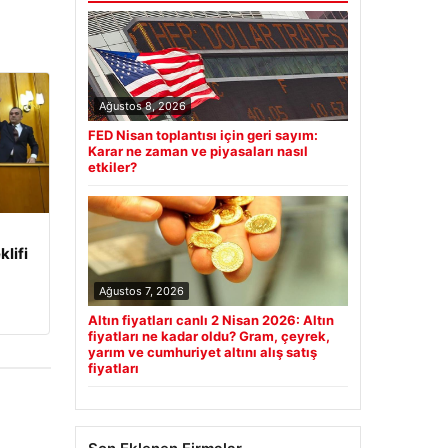
Ağustos 8, 2026
FED Nisan toplantısı için geri sayım:
Karar ne zaman ve piyasaları nasıl
etkiler?
klifi
Ağustos 7, 2026
Altın fiyatları canlı 2 Nisan 2026: Altın
fiyatları ne kadar oldu? Gram, çeyrek,
yarım ve cumhuriyet altını alış satış
fiyatları