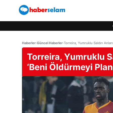
Haberler
›
Güncel Haberler
›
Torreira, Yumruklu Saldırı Anları
Torreira, Yumruklu Sal
‘Beni Öldürmeyi Plan