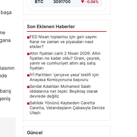
BTC
3091700
▼ -0.06%
l başa
Son Eklenen Haberler
 ne
FED Nisan toplantısı için geri sayım:
■
rgana
Karar ne zaman ve piyasaları nasıl
etkiler?
Altın fiyatları canlı 2 Nisan 2026: Altın
■
fiyatları ne kadar oldu? Gram, çeyrek,
yarım ve cumhuriyet altını alış satış
iasının
fiyatları
İYİ Parti’den ‘çerçeve yasa’ teklifi için
inde
■
Anayasa Komisyonuna başvuru
Serdal Adalı’dan Mohamed Salah
■
barış
iddialarına net tepki: Beşiktaş olarak
devrede değiliz
geniş
Sahilde Yönünü Kaybeden Caretta
■
Caretta, Vatandaşların Çabasıyla Denize
Ulaştı
Güncel