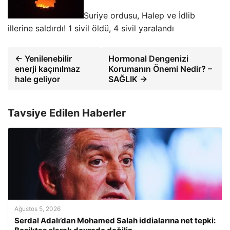
Suriye ordusu, Halep ve İdlib
illerine saldırdı! 1 sivil öldü, 4 sivil yaralandı
← Yenilenebilir
Hormonal Dengenizi
enerji kaçınılmaz
Korumanın Önemi Nedir? –
hale geliyor
SAĞLIK →
Tavsiye Edilen Haberler
Ağustos 5, 2026
Serdal Adalı’dan Mohamed Salah iddialarına net tepki: