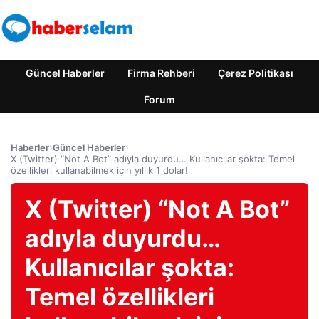
Güncel Haberler
Firma Rehberi
Çerez Politikası
Forum
Haberler
›
Güncel Haberler
›
X (Twitter) “Not A Bot” adıyla duyurdu… Kullanıcılar şokta: Temel
özellikleri kullanabilmek için yıllık 1 dolar!
X (Twitter) “Not A Bot”
adıyla duyurdu…
Kullanıcılar şokta:
Temel özellikleri