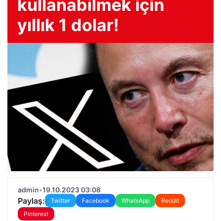
kullanabilmek için
yıllık 1 dolar!
admin
•
19.10.2023 03:08
Paylaş:
Twitter
Facebook
WhatsApp
Reddit
Pinterest