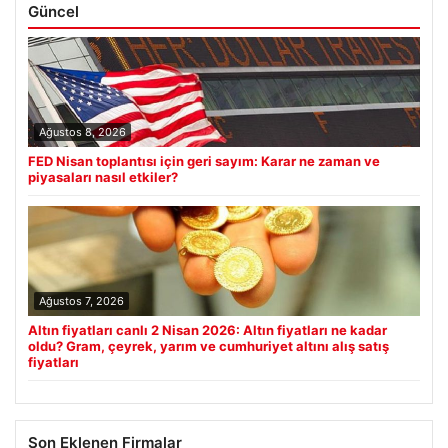
Güncel
Ağustos 8, 2026
FED Nisan toplantısı için geri sayım: Karar ne zaman ve
piyasaları nasıl etkiler?
Ağustos 7, 2026
Altın fiyatları canlı 2 Nisan 2026: Altın fiyatları ne kadar
oldu? Gram, çeyrek, yarım ve cumhuriyet altını alış satış
fiyatları
Son Eklenen Firmalar