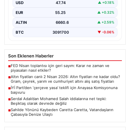
fiyatları
USD
47.74
▲ +0.18%
EUR
55.25
▲ +0.32%
ALTIN
6660.6
▲ +2.59%
BTC
3091700
▼ -0.06%
Son Eklenen Haberler
FED Nisan toplantısı için geri sayım: Karar ne zaman ve
■
piyasaları nasıl etkiler?
Altın fiyatları canlı 2 Nisan 2026: Altın fiyatları ne kadar oldu?
■
Gram, çeyrek, yarım ve cumhuriyet altını alış satış fiyatları
İYİ Parti’den ‘çerçeve yasa’ teklifi için Anayasa Komisyonuna
■
başvuru
Serdal Adalı’dan Mohamed Salah iddialarına net tepki:
■
Beşiktaş olarak devrede değiliz
Sahilde Yönünü Kaybeden Caretta Caretta, Vatandaşların
■
Çabasıyla Denize Ulaştı