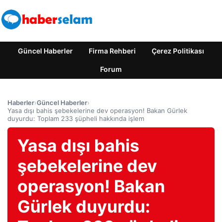
Güncel Haberler
Firma Rehberi
Çerez Politikası
Forum
Haberler
›
Güncel Haberler
›
Yasa dışı bahis şebekelerine dev operasyon! Bakan Gürlek
duyurdu: Toplam 233 şüpheli hakkında işlem
Yasa dışı bahis
şebekelerine dev
operasyon! Bakan
Gürlek duyurdu: