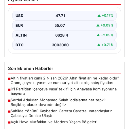
iddialarına net tepki: Beşiktaş olarak
devrede değiliz
USD
47.71
▲ +0.17%
Beşiktaş Kulübü Başkanı Serdal Adalı, Mohamed
Salah’ın Trabzonspor forması giymesi üzerine medyada
EUR
55.07
▲ +0.09%
yer alan…
ALTIN
6628.4
▲ +2.09%
BTC
3093080
▲ +0.71%
Son Eklenen Haberler
Altın fiyatları canlı 2 Nisan 2026: Altın fiyatları ne kadar oldu?
■
Gram, çeyrek, yarım ve cumhuriyet altını alış satış fiyatları
İYİ Parti’den ‘çerçeve yasa’ teklifi için Anayasa Komisyonuna
■
başvuru
Serdal Adalı’dan Mohamed Salah iddialarına net tepki:
■
Beşiktaş olarak devrede değiliz
Sahilde Yönünü Kaybeden Caretta Caretta, Vatandaşların
■
Çabasıyla Denize Ulaştı
Açık Hava Mutfakları ve Modern Yaşam Bölgeleri
■