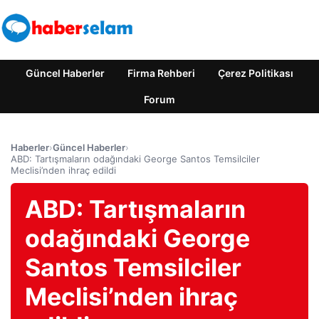
Güncel Haberler
Firma Rehberi
Çerez Politikası
Forum
Haberler
›
Güncel Haberler
›
ABD: Tartışmaların odağındaki George Santos Temsilciler
Meclisi’nden ihraç edildi
ABD: Tartışmaların
odağındaki George
Santos Temsilciler
Meclisi’nden ihraç