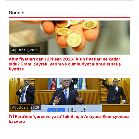
Güncel
Ağustos 7, 2026
Altın fiyatları canlı 2 Nisan 2026: Altın fiyatları ne kadar
oldu? Gram, çeyrek, yarım ve cumhuriyet altını alış satış
fiyatları
Ağustos 6, 2026
İYİ Parti’den ‘çerçeve yasa’ teklifi için Anayasa Komisyonuna
başvuru