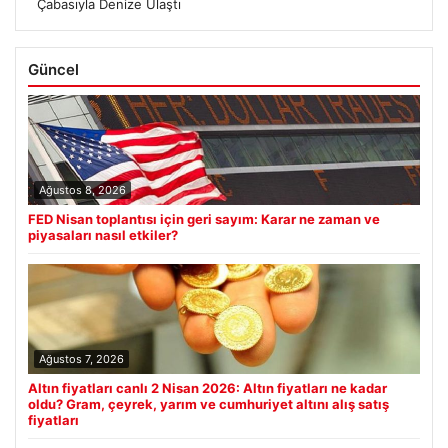
Çabasıyla Denize Ulaştı
Güncel
Ağustos 8, 2026
FED Nisan toplantısı için geri sayım: Karar ne zaman ve
piyasaları nasıl etkiler?
Ağustos 7, 2026
Altın fiyatları canlı 2 Nisan 2026: Altın fiyatları ne kadar
oldu? Gram, çeyrek, yarım ve cumhuriyet altını alış satış
fiyatları