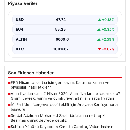
Piyasa Verileri
fiyatları ne kadar oldu? Gram, çeyrek,
yarım ve cumhuriyet altını alış satış
fiyatları
USD
47.74
▲ +0.18%
EUR
55.25
▲ +0.32%
ALTIN
6660.6
▲ +2.59%
BTC
3091667
▼ -0.07%
Son Eklenen Haberler
FED Nisan toplantısı için geri sayım: Karar ne zaman ve
■
piyasaları nasıl etkiler?
Altın fiyatları canlı 2 Nisan 2026: Altın fiyatları ne kadar oldu?
■
Gram, çeyrek, yarım ve cumhuriyet altını alış satış fiyatları
İYİ Parti’den ‘çerçeve yasa’ teklifi için Anayasa Komisyonuna
■
başvuru
Serdal Adalı’dan Mohamed Salah iddialarına net tepki:
■
Beşiktaş olarak devrede değiliz
Sahilde Yönünü Kaybeden Caretta Caretta, Vatandaşların
■