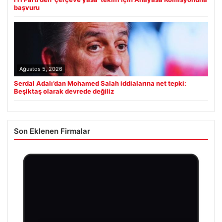
başvuru
Ağustos 5, 2026
Serdal Adalı’dan Mohamed Salah iddialarına net tepki:
Beşiktaş olarak devrede değiliz
Son Eklenen Firmalar