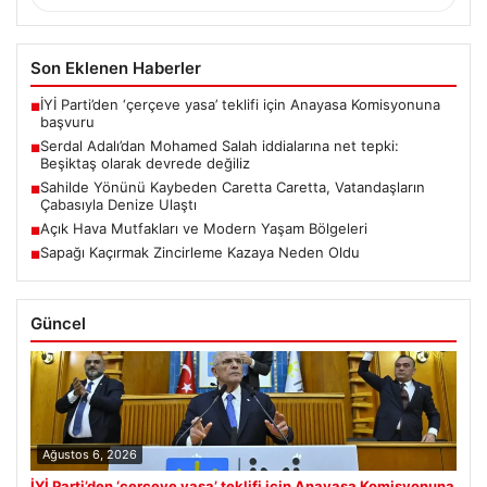
Son Eklenen Haberler
İYİ Parti’den ‘çerçeve yasa’ teklifi için Anayasa Komisyonuna
■
başvuru
Serdal Adalı’dan Mohamed Salah iddialarına net tepki:
■
Beşiktaş olarak devrede değiliz
Sahilde Yönünü Kaybeden Caretta Caretta, Vatandaşların
■
Çabasıyla Denize Ulaştı
Açık Hava Mutfakları ve Modern Yaşam Bölgeleri
■
Sapağı Kaçırmak Zincirleme Kazaya Neden Oldu
■
Güncel
Ağustos 6, 2026
İYİ Parti’den ‘çerçeve yasa’ teklifi için Anayasa Komisyonuna