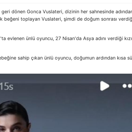
 geri dönen Gonca Vuslateri, dizinin her sahnesinde adında
ük beğeni toplayan Vuslateri, şimdi de doğum sonrası verdiğ
'ta evlenen ünlü oyuncu, 27 Nisan'da Asya adını verdiği kız
ebeğine sahip çıkan ünlü oyuncu, doğumun ardından kısa s