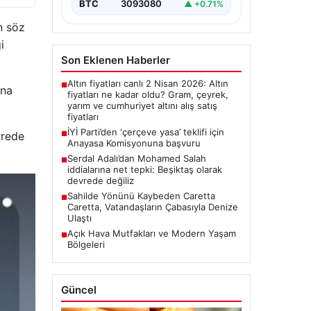
BTC
3093080
▲ +0.71%
n söz
i
Son Eklenen Haberler
Altın fiyatları canlı 2 Nisan 2026: Altın
■
ına
fiyatları ne kadar oldu? Gram, çeyrek,
yarım ve cumhuriyet altını alış satış
fiyatları
İYİ Parti’den ‘çerçeve yasa’ teklifi için
ürede
■
Anayasa Komisyonuna başvuru
Serdal Adalı’dan Mohamed Salah
■
iddialarına net tepki: Beşiktaş olarak
devrede değiliz
Sahilde Yönünü Kaybeden Caretta
■
Caretta, Vatandaşların Çabasıyla Denize
Ulaştı
Açık Hava Mutfakları ve Modern Yaşam
■
Bölgeleri
Güncel