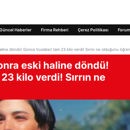
Güncel Haberler
Firma Rehberi
Çerez Politikası
Foru
ne döndü! Gonca Vuslateri tam 23 kilo verdi! Sırrın ne olduğunu öğre
ra eski haline döndü!
3 kilo verdi! Sırrın ne