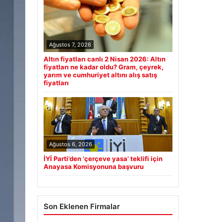
Ağustos 7, 2026
Altın fiyatları canlı 2 Nisan 2026: Altın
fiyatları ne kadar oldu? Gram, çeyrek,
yarım ve cumhuriyet altını alış satış
fiyatları
Ağustos 6, 2026
İYİ Parti’den ‘çerçeve yasa’ teklifi için
Anayasa Komisyonuna başvuru
Son Eklenen Firmalar