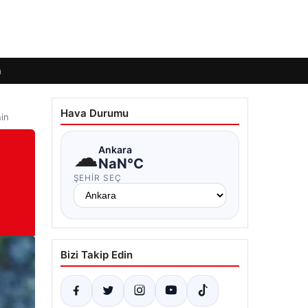
m
Hava Durumu
nin
☁
Ankara
NaN°C
ŞEHIR SEÇ
Bizi Takip Edin