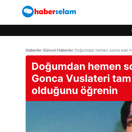
Haberler
›
Güncel Haberler
›
Doğumdan hemen sonra eski hali
Doğumdan hemen son
Gonca Vuslateri tam 2
olduğunu öğrenin