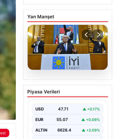
Yan Manşet
06.08.2026
İYİ Parti’den ‘çerçeve
Piyasa Verileri
yasa’ teklifi için Anayasa
Komisyonuna başvuru
USD
47.71
▲ +0.17%
EUR
55.07
▲ +0.09%
ALTIN
6628.4
▲ +2.09%
rest