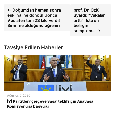
← Doğumdan hemen sonra
prof. Dr. Özlü
eski haline döndü! Gonca
uyardı: “Vakalar
Vuslateri tam 23 kilo verdi!
arttı”! İşte en
Sırrın ne olduğunu öğrenin
belirgin
semptom… →
Tavsiye Edilen Haberler
Ağustos 6, 2026
İYİ Parti’den ‘çerçeve yasa’ teklifi için Anayasa
Komisyonuna başvuru