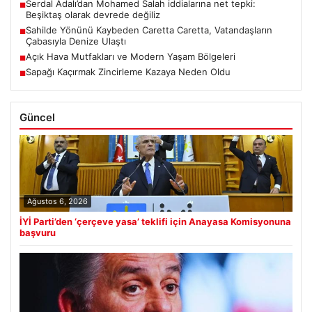
Serdal Adalı’dan Mohamed Salah iddialarına net tepki:
■
Beşiktaş olarak devrede değiliz
Sahilde Yönünü Kaybeden Caretta Caretta, Vatandaşların
■
Çabasıyla Denize Ulaştı
Açık Hava Mutfakları ve Modern Yaşam Bölgeleri
■
Sapağı Kaçırmak Zincirleme Kazaya Neden Oldu
■
Güncel
Ağustos 6, 2026
İYİ Parti’den ‘çerçeve yasa’ teklifi için Anayasa Komisyonuna
başvuru