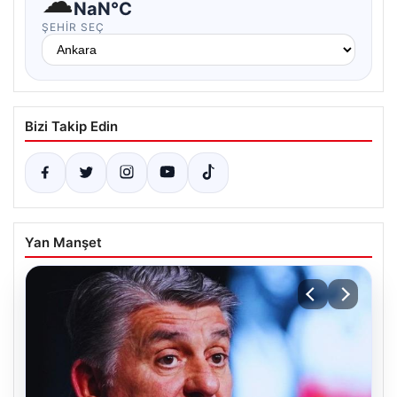
☁
NaN°C
ŞEHIR SEÇ
Bizi Takip Edin
Yan Manşet