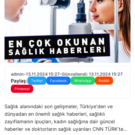
admin
•
13.11.2024 15:27
•
Güncellendi: 13.11.2024 15:27
Paylaş:
Twitter
Facebook
WhatsApp
Reddit
Pinterest
Sağlık alanındaki son gelişmeler, Türkiye'den ve
dünyadan en önemli sağlık haberleri, sağlıklı
zayıflamanın ipuçları, kadın sağlığına dair güncel
haberler ve doktorların sağlık uyarıları CNN TÜRK'te…