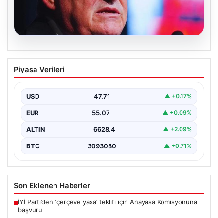
05.08.2026
Serdal Adalı’dan Mohamed Salah
Piyasa Verileri
iddialarına net tepki: Beşiktaş olarak
devrede değiliz
USD
47.71
▲ +0.17%
Beşiktaş Kulübü Başkanı Serdal Adalı, Mohamed
Salah’ın Trabzonspor forması giymesi üzerine medyada
EUR
55.07
▲ +0.09%
yer alan…
ALTIN
6628.4
▲ +2.09%
BTC
3093080
▲ +0.71%
Son Eklenen Haberler
İYİ Parti’den ‘çerçeve yasa’ teklifi için Anayasa Komisyonuna
■
başvuru