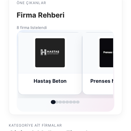
ÖNE ÇIKANLAR
Firma Rehberi
8 firma listelendi
n
Prenses Night Club
Enes Kaplan
Avukatlık Büro
KATEGORIYE AIT FIRMALAR