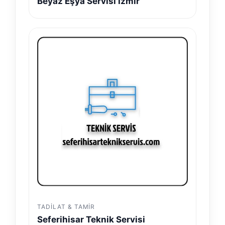
Beyaz Eşya Servisi İzmir
TADILAT & TAMIR
Seferihisar Teknik Servisi