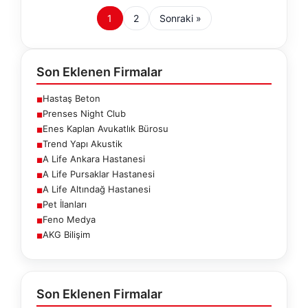
1
2
Sonraki »
Son Eklenen Firmalar
Hastaş Beton
■
Prenses Night Club
■
Enes Kaplan Avukatlık Bürosu
■
Trend Yapı Akustik
■
A Life Ankara Hastanesi
■
A Life Pursaklar Hastanesi
■
A Life Altındağ Hastanesi
■
Pet İlanları
■
Feno Medya
■
AKG Bilişim
■
Son Eklenen Firmalar