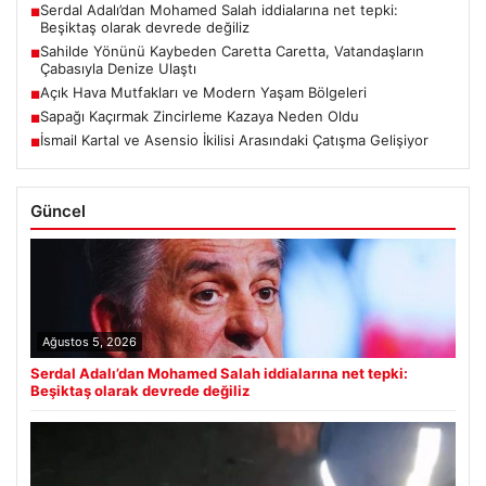
Serdal Adalı’dan Mohamed Salah iddialarına net tepki:
■
Beşiktaş olarak devrede değiliz
Sahilde Yönünü Kaybeden Caretta Caretta, Vatandaşların
■
Çabasıyla Denize Ulaştı
Açık Hava Mutfakları ve Modern Yaşam Bölgeleri
■
Sapağı Kaçırmak Zincirleme Kazaya Neden Oldu
■
İsmail Kartal ve Asensio İkilisi Arasındaki Çatışma Gelişiyor
■
Güncel
Ağustos 5, 2026
Serdal Adalı’dan Mohamed Salah iddialarına net tepki:
Beşiktaş olarak devrede değiliz