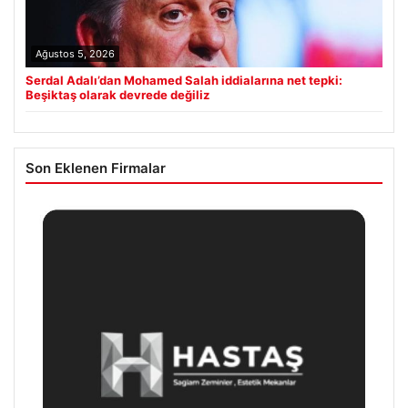
Ağustos 5, 2026
Serdal Adalı’dan Mohamed Salah iddialarına net tepki:
Beşiktaş olarak devrede değiliz
Son Eklenen Firmalar