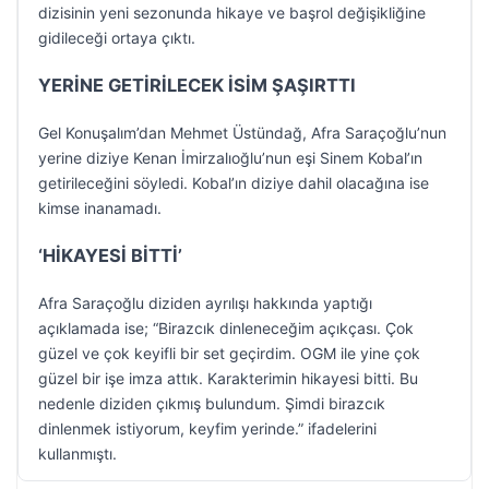
dizisinin yeni sezonunda hikaye ve başrol değişikliğine
gidileceği ortaya çıktı.
YERİNE GETİRİLECEK İSİM ŞAŞIRTTI
Gel Konuşalım’dan Mehmet Üstündağ, Afra Saraçoğlu’nun
yerine diziye Kenan İmirzalıoğlu’nun eşi Sinem Kobal’ın
getirileceğini söyledi. Kobal’ın diziye dahil olacağına ise
kimse inanamadı.
‘HİKAYESİ BİTTİ’
Afra Saraçoğlu diziden ayrılışı hakkında yaptığı
açıklamada ise; “Birazcık dinleneceğim açıkçası. Çok
güzel ve çok keyifli bir set geçirdim. OGM ile yine çok
güzel bir işe imza attık. Karakterimin hikayesi bitti. Bu
nedenle diziden çıkmış bulundum. Şimdi birazcık
dinlenmek istiyorum, keyfim yerinde.” ifadelerini
kullanmıştı.