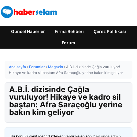
Güncel Haberler
Firma Rehberi
Çerez Politikası
Forum
Ana sayfa
›
Forumlar
›
Magazin
›
A.B.İ. dizisinde Çağla vuruluyor!
Hikaye ve kadro sil baştan: Afra Saraçoğlu yerine bakın kim geliyor
A.B.İ. dizisinde Çağla
vuruluyor! Hikaye ve kadro sil
baştan: Afra Saraçoğlu yerine
bakın kim geliyor
Bu konu 0 yanıt içerir, 1 izleyen vardır ve en son
2 ay önce
admin