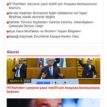
İYİ Parti’den ‘çerçeve yasa’ teklifi için Anayasa Komisyonuna
■
başvuru
Serdal Adalı’dan Mohamed Salah iddialarına net tepki:
■
Beşiktaş olarak devrede değiliz
Sahilde Yönünü Kaybeden Caretta Caretta, Vatandaşların
■
Çabasıyla Denize Ulaştı
Açık Hava Mutfakları ve Modern Yaşam Bölgeleri
■
Sapağı Kaçırmak Zincirleme Kazaya Neden Oldu
■
Güncel
Ağustos 6, 2026
İYİ Parti’den ‘çerçeve yasa’ teklifi için Anayasa Komisyonuna
başvuru