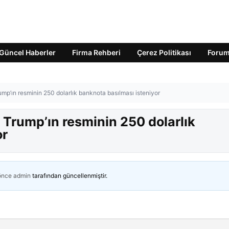
Güncel Haberler
Firma Rehberi
Çerez Politikası
Foru
rump’ın resminin 250 dolarlık banknota basılması isteniyor
! Trump’ın resminin 250 dolarlık
or
 önce
admin
tarafından güncellenmiştir.