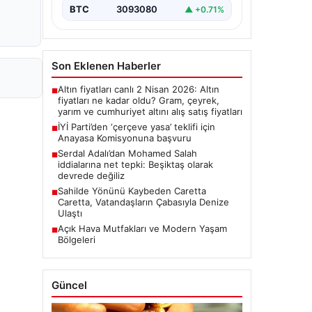
BTC
3093080
▲ +0.71%
Son Eklenen Haberler
Altın fiyatları canlı 2 Nisan 2026: Altın
■
fiyatları ne kadar oldu? Gram, çeyrek,
yarım ve cumhuriyet altını alış satış fiyatları
İYİ Parti’den ‘çerçeve yasa’ teklifi için
■
Anayasa Komisyonuna başvuru
Serdal Adalı’dan Mohamed Salah
■
iddialarına net tepki: Beşiktaş olarak
devrede değiliz
Sahilde Yönünü Kaybeden Caretta
■
Caretta, Vatandaşların Çabasıyla Denize
Ulaştı
Açık Hava Mutfakları ve Modern Yaşam
■
Bölgeleri
Güncel