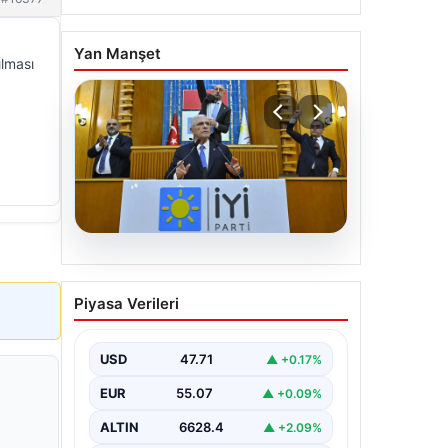
Yan Manşet
ılması
06.08.2026
İYİ Parti’den ‘çerçeve
Piyasa Verileri
yasa’ teklifi için Anayasa
Komisyonuna başvuru
USD
47.71
▲ +0.17%
EUR
55.07
▲ +0.09%
ALTIN
6628.4
▲ +2.09%