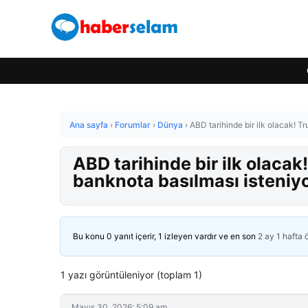
Ana sayfa
›
Forumlar
›
Dünya
›
ABD tarihinde bir ilk olacak! T
ABD tarihinde bir ilk olacak
banknota basılması isteniy
Bu konu 0 yanıt içerir, 1 izleyen vardır ve en son
2 ay 1 hafta
1 yazı görüntüleniyor (toplam 1)
Mayıs 30, 2026: 5:09 am