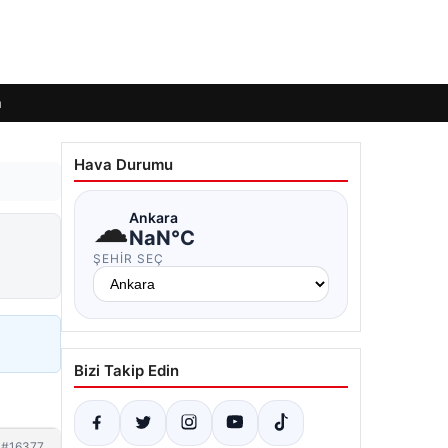
m
Hava Durumu
☁
Ankara
NaN°C
ŞEHIR SEÇ
Bizi Takip Edin
#16377